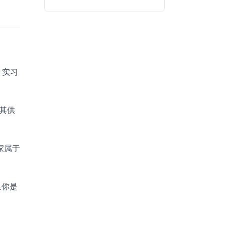
。实习
其供
家属于
果你是