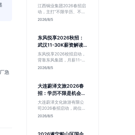
清这几点再投
递
江西铜业集团2026春招启
动，主打“不限学历、不限
专业”。本文拆解其背后的
2026/8/5
岗位真相，分析生产技术
岗与职能岗的区别，帮助
应届生判断是否值得作为
东风悦享2026秋招：
国企兜底选项。
武汉11-30K薪资解读
与避坑指南
东风悦享2026校招启动，
背靠东风集团，月薪11-
30K在武汉极具竞争力。
2026/8/5
大厂急
本文解析智能网联汽车核
心岗位，提醒注意JD中混
入的跨境电商岗，助应届
大连蔚泽文旅2026春
生精准投递研发方向。
招：学历不限是机会还
是坑？辽宁本地生必看
大连蔚泽文化旅游有限公
司2026春招启动，岗位信
息模糊且学历不限。本文
2026/8/5
深度解析其业务模式、潜
在风险及适合人群，帮助
辽宁本地应届生判断是否
2026遂宁船山区国企