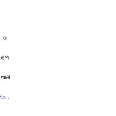
，稳
赛道的
但如果
范文
，