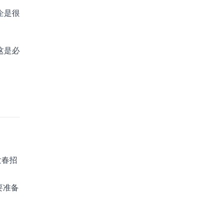
企是很
这是必
发春招
要准备
。