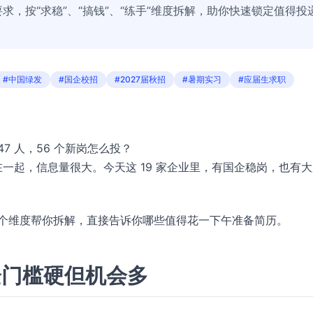
，按“求稳”、“搞钱”、“练手”维度拆解，助你快速锁定值得投
#中国绿发
#国企校招
#2027届秋招
#暑期实习
#应届生求职
47 人，56 个新岗怎么投？
在一起，信息量很大。今天这 19 家企业里，有国企稳岗，也有
”三个维度帮你拆解，直接告诉你哪些值得花一下午准备简历。
企门槛硬但机会多