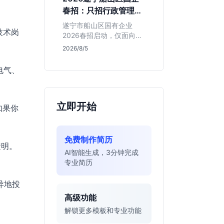
值得投递。
春招：只招行政管理，
本地生必看
遂宁市船山区国有企业
技术岗
2026春招启动，仅面向行
政管理专业。招聘截止至
2026/8/5
2026年8月，学历涵盖本
硕博。适合追求本地稳定
电气、
发展的同学，但需注意薪
资细节未公开，竞争周期
较长。
立即开始
如果你
免费制作简历
透明。
AI智能生成，3分钟完成
专业简历
异地投
高级功能
解锁更多模板和专业功能