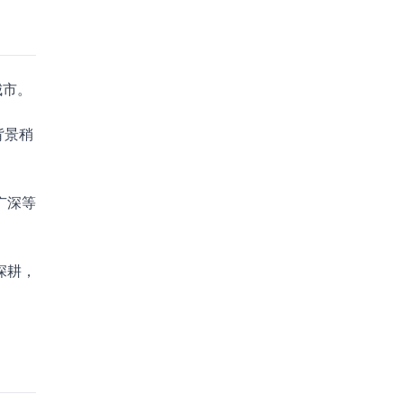
城市。
背景稍
广深等
深耕，