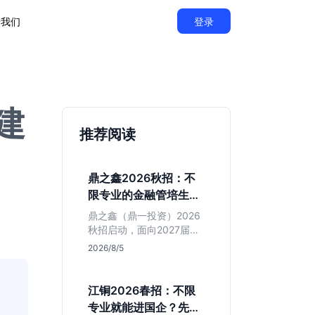
于我们
登录
建
推荐阅读
鼎之鑫2026秋招：不
限专业的金融管培生值
得投吗？
鼎之鑫（鼎一投资）2026
秋招启动，面向2027届推
出不限专业管培生。本文
2026/8/5
基于官方简章拆解其投行
属性、岗位成色及隐性门
槛，帮你判断是否值得投
江铜2026春招：不限
递。
专业就能进国企？先看