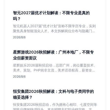
智元2027届优才计划解读：不限专业是真的
吗？
智元机器人2027届“优才计划”宣称不限学历专业，实则
聚焦具身智能顶尖人才。本文拆解岗位分布与隐藏门
槛，分析算法、仿真等核心方向，帮你判断是否值得投
2026/8/6
递及如何准备硬核项目。
星辉游戏2026秋招解读：广州本地厂，不限专
业但薪资面议
星辉娱乐2026届秋招启动，总部广州，岗位覆盖技术、
美术、策划。PHP岗非主流，美术话语权高，薪资全面
面议。适合想接触项目全流程的应届生，追求大厂光环
2026/8/6
者慎投。
恒安集团2026秋招解读：文科与电子类同学的
稳妥选择？
恒安集团2026秋招启动，作为拥有心相印、七度空间等
国民品牌的快消巨头，本次招聘主打职业稳定性。文章