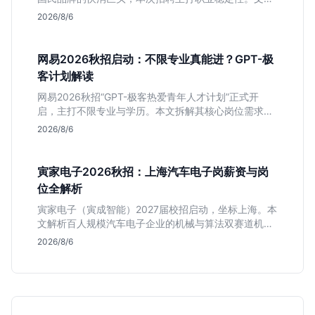
深度解析管培生项目，明确文商科主攻品牌营销、理工
2026/8/6
科侧重技术支持的岗位逻辑，客观分析传统制造业薪资
平稳但平台扎实的特点，助应届生快速判断投递价值。
网易2026秋招启动：不限专业真能进？GPT-极
客计划解读
网易2026秋招“GPT-极客热爱青年人才计划”正式开
启，主打不限专业与学历。本文拆解其核心岗位需求
（技术研发、游戏策划、算法），分析非科班同学的投
2026/8/6
递机会与真实门槛，帮你判断是否值得投。
寅家电子2026秋招：上海汽车电子岗薪资与岗
位全解析
寅家电子（寅成智能）2027届校招启动，坐标上海。本
文解析百人规模汽车电子企业的机械与算法双赛道机
会，分析薪资面议背后的含金量及应届生成长路径，助
2026/8/6
你判断是否值得投递。