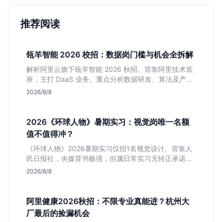
推荐阅读
瓴羊智能 2026 校招：数据岗门槛与机会全拆解
解析阿里云旗下瓴羊智能 2026 秋招。背靠阿里技术底
座，主打 DaaS 业务。重点分析数据研发、算法及产品
岗的硬性要求，评估 B 端数据路线的成长曲线与抗压挑
2026/8/8
战，助你判断是否值得投递。
2026《环球人物》暑期实习：视觉岗唯一名额
值不值得冲？
《环球人物》2026暑期实习仅招1名视觉设计。背靠人
民日报社，央媒背书极强，但属日常实习无转正承诺。
适合追求高含金量简历、能接受严谨流程的设计生，想
2026/8/8
进大厂快节奏者慎投。
阿里健康2026秋招：不限专业真能进？杭州大
厂最后的捡漏机会