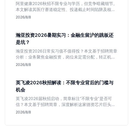
阿里健康2026秋招不限专业与学历，但竞争暗藏细节。
本文解读其医疗赛道稳定性、投递截止时间陷阱及核心
岗位面试节奏，帮应届生判断是否值得投入。
2026/8/8
瀚亚投资2026暑期实习：金融生留沪的跳板还
是坑？
瀚亚投资2026日常实习值不值得投？本文基于招聘简章
分析：业务聚焦金融投资，岗位未定需分配，转正机会
不明确。适合急需上海高含金量实习证明、想接触真实
2026/8/8
资金流向的金融生，不适合追求稳定留用的同学。
英飞凌2026秋招解读：不限专业背后的门槛与
机会
英飞凌2026届秋招启动，简章标注“不限专业”是否可
信？本文基于招聘简章，深度解析这家德资芯片巨头的
行业地位、校招真实门槛及投递策略，助你判断是否值
2026/8/8
得投入。