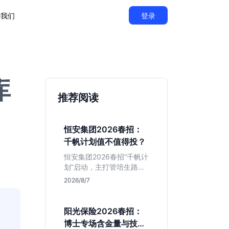
于我们
登录
库
推荐阅读
恒安集团2026春招：
千帆计划值不值得投？
恒安集团2026春招“千帆计
划”启动，主打管培生路
线。本文解析老牌快消巨
2026/8/7
头的薪资稳定性、文科生
机会及决策链条长的局
限，帮你判断是否值得投
阳光保险2026春招：
递。
博士专场含金量与技术