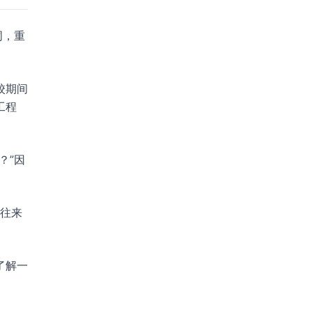
词，重
校期间
工程
？”因
向往来
了解一