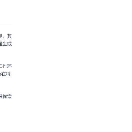
迎。其
届生或
工作环
验在特
果你崇