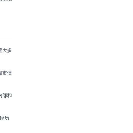
置大多
城市便
内部和
经历