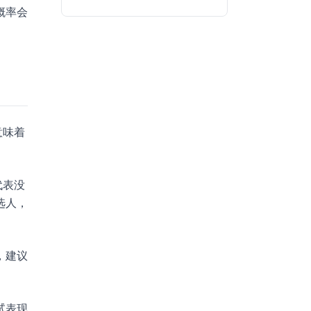
概率会
意味着
代表没
选人，
，建议
试表现