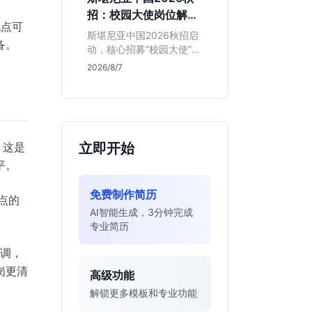
的应届生。
招：校园大使岗位解读
地点可
与投递指南
斯堪尼亚中国2026秋招启
备。
动，核心招募“校园大使”而
非技术管培生。本文解析
2026/8/7
该瑞典物流巨头在华业
务、岗位真实职责及不限
专业背后的竞争逻辑，助
你判断是否值得投递。
，这是
立即开始
平。
免费制作简历
点的
AI智能生成，3分钟完成
专业简历
协调，
岗更清
高级功能
解锁更多模板和专业功能