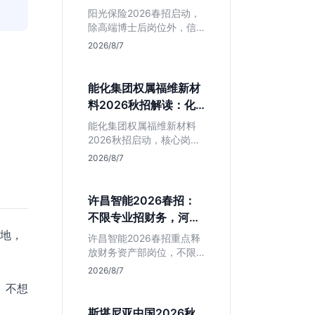
岗捡漏指南
阳光保险2026春招启动，
除高端博士后岗位外，信
息技术部释放大量Java、
2026/8/7
前端及算法岗。本文解读
金融巨头校招门槛，分析
技术岗需求与投递价值，
能化集团权属福维新材
助你快速判断是否值得
料2026秋招解读：化
投。
工材料生必看
能化集团权属福维新材料
2026秋招启动，核心岗位
集中在福建永安。本文解
2026/8/7
析国企背景稳定性、化工
材料专业匹配度及工作地
点限制，助理工科生判断
许昌智能2026春招：
是否值得投递。
不限专业招财务，河南
本地生值得冲吗？
本地，
许昌智能2026春招重点释
放财务资产部岗位，不限
专业。作为河南本地老牌
2026/8/7
制造业企业，稳定性高但
、不想
爆发涨薪机会少。适合想
在本地积累工业场景经验
斯堪尼亚中国2026秋