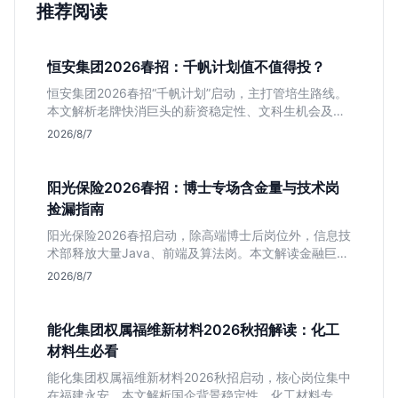
推荐阅读
恒安集团2026春招：千帆计划值不值得投？
恒安集团2026春招“千帆计划”启动，主打管培生路线。
本文解析老牌快消巨头的薪资稳定性、文科生机会及决
策链条长的局限，帮你判断是否值得投递。
2026/8/7
阳光保险2026春招：博士专场含金量与技术岗
捡漏指南
阳光保险2026春招启动，除高端博士后岗位外，信息技
术部释放大量Java、前端及算法岗。本文解读金融巨头
校招门槛，分析技术岗需求与投递价值，助你快速判断
2026/8/7
是否值得投。
能化集团权属福维新材料2026秋招解读：化工
材料生必看
能化集团权属福维新材料2026秋招启动，核心岗位集中
在福建永安。本文解析国企背景稳定性、化工材料专业