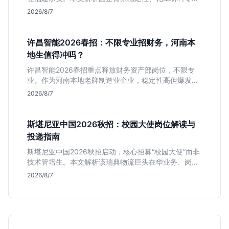
匹配度及工作地点限制，助理工科生判断是否值得投
2026/8/7
递。
许昌智能2026春招：不限专业招财务，河南本
地生值得冲吗？
许昌智能2026春招重点释放财务资产部岗位，不限专
业。作为河南本地老牌制造业企业，稳定性高但爆发涨
薪机会少。适合想在本地积累工业场景经验的应届生。
2026/8/7
斯堪尼亚中国2026秋招：校园大使岗位解读与
投递指南
斯堪尼亚中国2026秋招启动，核心招募“校园大使”而非
技术管培生。本文解析该瑞典物流巨头在华业务、岗位
真实职责及不限专业背后的竞争逻辑，助你判断是否值
2026/8/7
得投递。