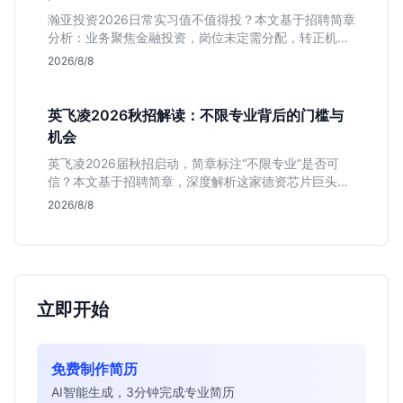
瀚亚投资2026日常实习值不值得投？本文基于招聘简章
分析：业务聚焦金融投资，岗位未定需分配，转正机会
不明确。适合急需上海高含金量实习证明、想接触真实
2026/8/8
资金流向的金融生，不适合追求稳定留用的同学。
英飞凌2026秋招解读：不限专业背后的门槛与
机会
英飞凌2026届秋招启动，简章标注“不限专业”是否可
信？本文基于招聘简章，深度解析这家德资芯片巨头的
行业地位、校招真实门槛及投递策略，助你判断是否值
2026/8/8
得投入。
立即开始
免费制作简历
AI智能生成，3分钟完成专业简历