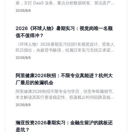
座，主打 DaaS 业务。重点分析数据研发、算法及产品
岗的硬性要求，评估 B 端数据路线的成长曲线与抗压挑
2026/8/8
战，助你判断是否值得投递。
2026《环球人物》暑期实习：视觉岗唯一名额
值不值得冲？
《环球人物》2026暑期实习仅招1名视觉设计。背靠人
民日报社，央媒背书极强，但属日常实习无转正承诺。
适合追求高含金量简历、能接受严谨流程的设计生，想
2026/8/8
进大厂快节奏者慎投。
阿里健康2026秋招：不限专业真能进？杭州大
厂最后的捡漏机会
阿里健康2026秋招不限专业与学历，但竞争暗藏细节。
本文解读其医疗赛道稳定性、投递截止时间陷阱及核心
岗位面试节奏，帮应届生判断是否值得投入。
2026/8/8
瀚亚投资2026暑期实习：金融生留沪的跳板还
是坑？