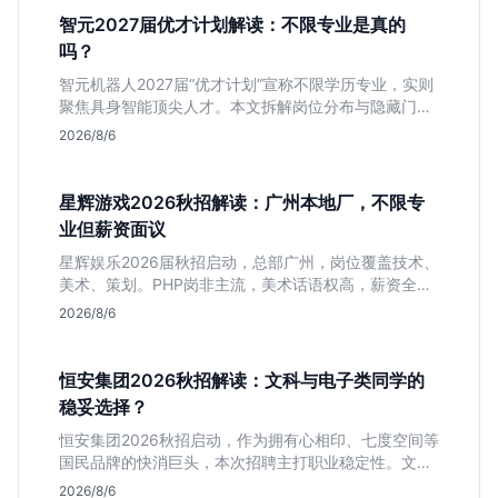
智元2027届优才计划解读：不限专业是真的
吗？
智元机器人2027届“优才计划”宣称不限学历专业，实则
聚焦具身智能顶尖人才。本文拆解岗位分布与隐藏门
槛，分析算法、仿真等核心方向，帮你判断是否值得投
2026/8/6
递及如何准备硬核项目。
星辉游戏2026秋招解读：广州本地厂，不限专
业但薪资面议
星辉娱乐2026届秋招启动，总部广州，岗位覆盖技术、
美术、策划。PHP岗非主流，美术话语权高，薪资全面
面议。适合想接触项目全流程的应届生，追求大厂光环
2026/8/6
者慎投。
恒安集团2026秋招解读：文科与电子类同学的
稳妥选择？
恒安集团2026秋招启动，作为拥有心相印、七度空间等
国民品牌的快消巨头，本次招聘主打职业稳定性。文章
深度解析管培生项目，明确文商科主攻品牌营销、理工
2026/8/6