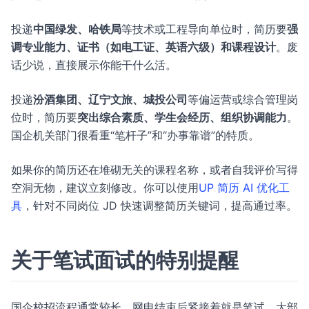
投递
中国绿发、哈铁局
等技术或工程导向单位时，简历要
强
调专业能力、证书（如电工证、英语六级）和课程设计
。废
话少说，直接展示你能干什么活。
投递
汾酒集团、辽宁文旅、城投公司
等偏运营或综合管理岗
位时，简历要
突出综合素质、学生会经历、组织协调能力
。
国企机关部门很看重“笔杆子”和“办事靠谱”的特质。
如果你的简历还在堆砌无关的课程名称，或者自我评价写得
空洞无物，建议立刻修改。你可以使用
UP 简历 AI 优化工
具
，针对不同岗位 JD 快速调整简历关键词，提高通过率。
关于笔试面试的特别提醒
国企校招流程通常较长，网申结束后紧接着就是笔试。大部