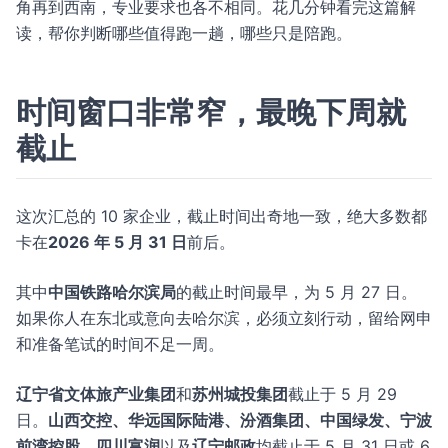
角再到西南，专业要求也各不相同。花几分钟看完这篇解
读，帮你判断哪些值得跑一趟，哪些只是陪跑。
时间窗口非常窄，最晚下周就
截止
这次汇总的 10 家企业，截止时间出奇地一致，绝大多数都
卡在
2026 年 5 月 31 日
前后。
其中
中国铁路哈尔滨局
的截止时间最早，为 5 月 27 日。
如果你人在东北或意向去哈尔滨，必须立刻行动，留给网申
和准备笔试的时间不足一周。
辽宁省文体旅产业集团
和
苏州城投集团
截止于 5 月 29
日。
山西交控、华远国际陆港、汾酒集团、中国绿发、宁波
前湾控股、四川富润
以及
辽宁邮政
均截止于 5 月 31 日或 6