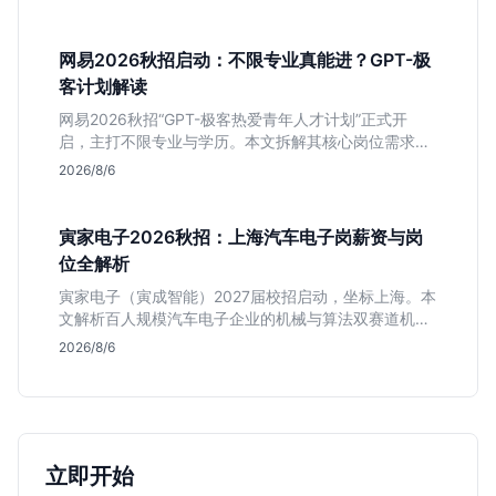
科侧重技术支持的岗位逻辑，客观分析传统制造业薪资
平稳但平台扎实的特点，助应届生快速判断投递价值。
网易2026秋招启动：不限专业真能进？GPT-极
客计划解读
网易2026秋招“GPT-极客热爱青年人才计划”正式开
启，主打不限专业与学历。本文拆解其核心岗位需求
（技术研发、游戏策划、算法），分析非科班同学的投
2026/8/6
递机会与真实门槛，帮你判断是否值得投。
寅家电子2026秋招：上海汽车电子岗薪资与岗
位全解析
寅家电子（寅成智能）2027届校招启动，坐标上海。本
文解析百人规模汽车电子企业的机械与算法双赛道机
会，分析薪资面议背后的含金量及应届生成长路径，助
2026/8/6
你判断是否值得投递。
立即开始