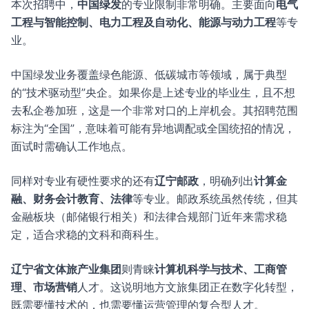
本次招聘中，
中国绿发
的专业限制非常明确。主要面向
电气
工程与智能控制、电力工程及自动化、能源与动力工程
等专
业。
中国绿发业务覆盖绿色能源、低碳城市等领域，属于典型
的“技术驱动型”央企。如果你是上述专业的毕业生，且不想
去私企卷加班，这是一个非常对口的上岸机会。其招聘范围
标注为“全国”，意味着可能有异地调配或全国统招的情况，
面试时需确认工作地点。
同样对专业有硬性要求的还有
辽宁邮政
，明确列出
计算金
融、财务会计教育、法律
等专业。邮政系统虽然传统，但其
金融板块（邮储银行相关）和法律合规部门近年来需求稳
定，适合求稳的文科和商科生。
辽宁省文体旅产业集团
则青睐
计算机科学与技术、工商管
理、市场营销
人才。这说明地方文旅集团正在数字化转型，
既需要懂技术的，也需要懂运营管理的复合型人才。