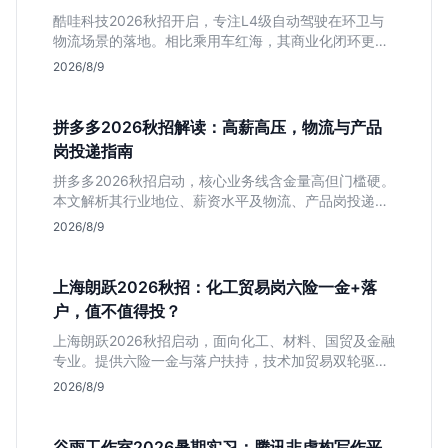
酷哇科技2026秋招开启，专注L4级自动驾驶在环卫与
物流场景的落地。相比乘用车红海，其商业化闭环更清
晰，现金流相对健康。本文解读其业务模式、岗位稳定
2026/8/9
性及不限专业的投递策略，帮应届生判断是否值得入
手。
拼多多2026秋招解读：高薪高压，物流与产品
岗投递指南
拼多多2026秋招启动，核心业务线含金量高但门槛硬。
本文解析其行业地位、薪资水平及物流、产品岗投递策
略，助你判断是否适合这种高强度职业起步。
2026/8/9
上海朗跃2026秋招：化工贸易岗六险一金+落
户，值不值得投？
上海朗跃2026秋招启动，面向化工、材料、国贸及金融
专业。提供六险一金与落户扶持，技术加贸易双轮驱动
模式稳定性高。本文解读岗位需求与福利含金量，帮应
2026/8/9
届生快速判断投递价值。
谷雨工作室2026暑期实习：腾讯非虚构写作平