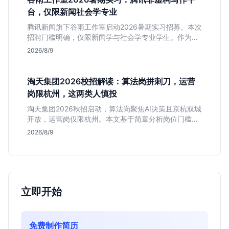
台，仅限新闻社会学专业
腾讯新闻旗下谷雨工作室启动2026暑期实习招募。本次
招聘门槛明确，仅限新闻学与社会学专业学生。作为深
耕非虚构写作的头部团队，该岗位提供独立发稿机会与
2026/8/9
高含金量行业背书，但转正名额紧缩，适合追求深度报
道的垂直领域人才。
淘天集团2026校招解读：算法岗拼刺刀，运营
岗限杭州，这两类人慎投
淘天集团2026秋招启动，算法岗聚焦AI决策且京杭双城
开放，运营岗仅限杭州。本文基于简章分析岗位门槛、
薪资行情及适合人群，帮应届生判断是否值得投递。
2026/8/9
立即开始
免费制作简历