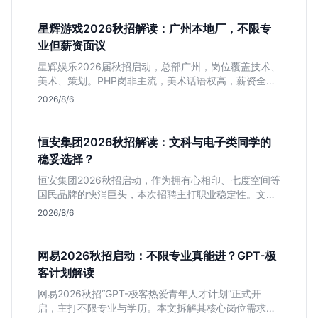
星辉游戏2026秋招解读：广州本地厂，不限专
业但薪资面议
星辉娱乐2026届秋招启动，总部广州，岗位覆盖技术、
美术、策划。PHP岗非主流，美术话语权高，薪资全面
面议。适合想接触项目全流程的应届生，追求大厂光环
2026/8/6
者慎投。
恒安集团2026秋招解读：文科与电子类同学的
稳妥选择？
恒安集团2026秋招启动，作为拥有心相印、七度空间等
国民品牌的快消巨头，本次招聘主打职业稳定性。文章
深度解析管培生项目，明确文商科主攻品牌营销、理工
2026/8/6
科侧重技术支持的岗位逻辑，客观分析传统制造业薪资
平稳但平台扎实的特点，助应届生快速判断投递价值。
网易2026秋招启动：不限专业真能进？GPT-极
客计划解读
网易2026秋招“GPT-极客热爱青年人才计划”正式开
启，主打不限专业与学历。本文拆解其核心岗位需求