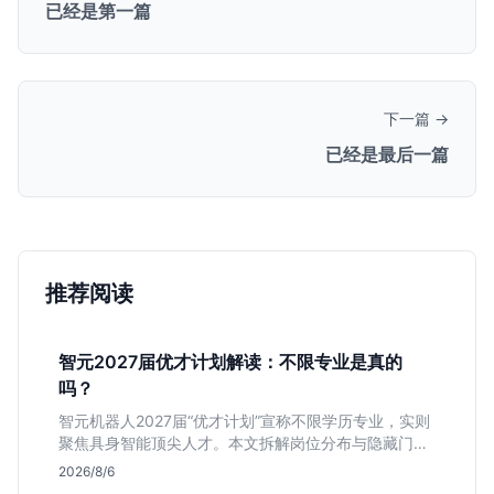
已经是第一篇
下一篇 →
已经是最后一篇
推荐阅读
智元2027届优才计划解读：不限专业是真的
吗？
智元机器人2027届“优才计划”宣称不限学历专业，实则
聚焦具身智能顶尖人才。本文拆解岗位分布与隐藏门
槛，分析算法、仿真等核心方向，帮你判断是否值得投
2026/8/6
递及如何准备硬核项目。