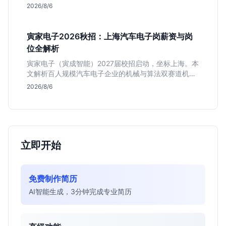
（技术研发、游戏策划、算法），分析非科班同学的投
2026/8/6
递机会与真实门槛，帮你判断是否值得投。
寅家电子2026秋招：上海汽车电子岗薪资与岗
位全解析
寅家电子（寅成智能）2027届校招启动，坐标上海。本
文解析百人规模汽车电子企业的机械与算法双赛道机
会，分析薪资面议背后的含金量及应届生成长路径，助
2026/8/6
你判断是否值得投递。
立即开始
免费制作简历
AI智能生成，3分钟完成专业简历