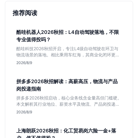
推荐阅读
酷哇机器人2026秋招：L4自动驾驶落地，不限
专业值得投吗？
酷哇科技2026秋招开启，专注L4级自动驾驶在环卫与
物流场景的落地。相比乘用车红海，其商业化闭环更清
晰，现金流相对健康。本文解读其业务模式、岗位稳定
2026/8/9
性及不限专业的投递策略，帮应届生判断是否值得入
手。
拼多多2026秋招解读：高薪高压，物流与产品
岗投递指南
拼多多2026秋招启动，核心业务线含金量高但门槛硬。
本文解析其行业地位、薪资水平及物流、产品岗投递策
略，助你判断是否适合这种高强度职业起步。
2026/8/9
上海朗跃2026秋招：化工贸易岗六险一金+落