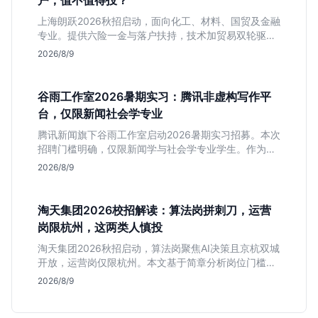
户，值不值得投？
上海朗跃2026秋招启动，面向化工、材料、国贸及金融
专业。提供六险一金与落户扶持，技术加贸易双轮驱动
模式稳定性高。本文解读岗位需求与福利含金量，帮应
2026/8/9
届生快速判断投递价值。
谷雨工作室2026暑期实习：腾讯非虚构写作平
台，仅限新闻社会学专业
腾讯新闻旗下谷雨工作室启动2026暑期实习招募。本次
招聘门槛明确，仅限新闻学与社会学专业学生。作为深
耕非虚构写作的头部团队，该岗位提供独立发稿机会与
2026/8/9
高含金量行业背书，但转正名额紧缩，适合追求深度报
道的垂直领域人才。
淘天集团2026校招解读：算法岗拼刺刀，运营
岗限杭州，这两类人慎投
淘天集团2026秋招启动，算法岗聚焦AI决策且京杭双城
开放，运营岗仅限杭州。本文基于简章分析岗位门槛、
薪资行情及适合人群，帮应届生判断是否值得投递。
2026/8/9