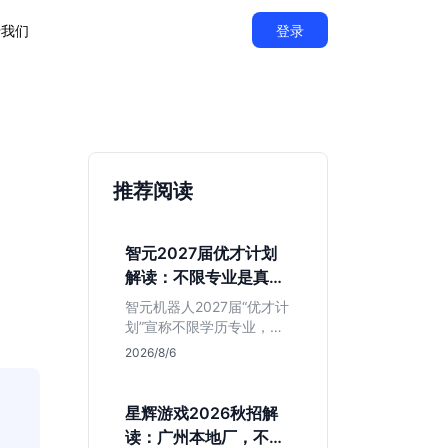
于我们
登录
推荐阅读
智元2027届优才计划
解读：不限专业是真的
吗？
智元机器人2027届“优才计
划”宣称不限学历专业，实
则聚焦具身智能顶尖人
2026/8/6
才。本文拆解岗位分布与
隐藏门槛，分析算法、仿
真等核心方向，帮你判断
星辉游戏2026秋招解
是否值得投递及如何准备
读：广州本地厂，不限
硬核项目。