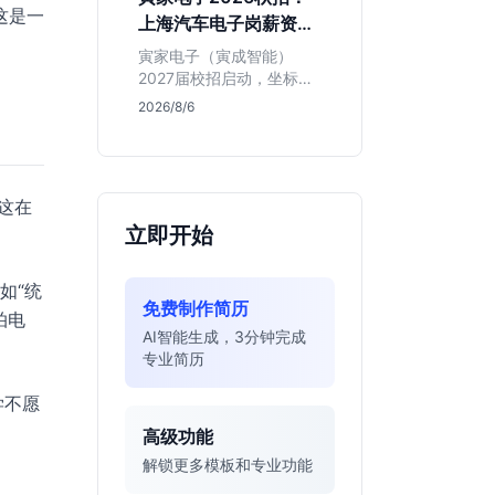
同学的投递机会与真实门
这是一
上海汽车电子岗薪资与
槛，帮你判断是否值得
岗位全解析
投。
寅家电子（寅成智能）
2027届校招启动，坐标上
海。本文解析百人规模汽
2026/8/6
车电子企业的机械与算法
双赛道机会，分析薪资面
议背后的含金量及应届生
成长路径，助你判断是否
这在
值得投递。
立即开始
如“统
免费制作简历
拍电
AI智能生成，3分钟完成
专业简历
学不愿
高级功能
解锁更多模板和专业功能