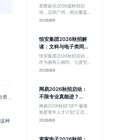
专业但薪资面议
星辉娱乐2026届秋招启
动，总部广州，岗位覆盖
技术、美术、策划。PHP
2026/8/6
岗非主流，美术话语权
高，薪资全面面议。适合
想接触项目全流程的应届
恒安集团2026秋招解
生，追求大厂光环者慎
读：文科与电子类同学
投。
的稳妥选择？
恒安集团2026秋招启动，
作为拥有心相印、七度空
间等国民品牌的快消巨
2026/8/6
头，本次招聘主打职业稳
定性。文章深度解析管培
生项目，明确文商科主攻
网易2026秋招启动：
品牌营销、理工科侧重技
不限专业真能进？
分类，
术支持的岗位逻辑，客观
GPT-极客计划解读
分析传统制造业薪资平稳
网易2026秋招“GPT-极客
但平台扎实的特点，助应
热爱青年人才计划”正式开
届生快速判断投递价值。
启，主打不限专业与学
，这种
2026/8/6
历。本文拆解其核心岗位
需求（技术研发、游戏策
划、算法），分析非科班
寅家电子2026秋招：