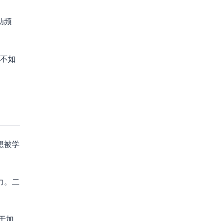
动频
能不如
想被学
力。二
于加