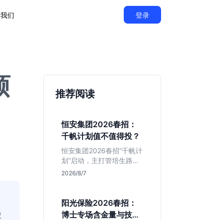
于我们
登录
硕
推荐阅读
恒安集团2026春招：
千帆计划值不值得投？
恒安集团2026春招“千帆计
划”启动，主打管培生路
线。本文解析老牌快消巨
2026/8/7
头的薪资稳定性、文科生
机会及决策链条长的局
限，帮你判断是否值得投
阳光保险2026春招：
递。
校
博士专场含金量与技术