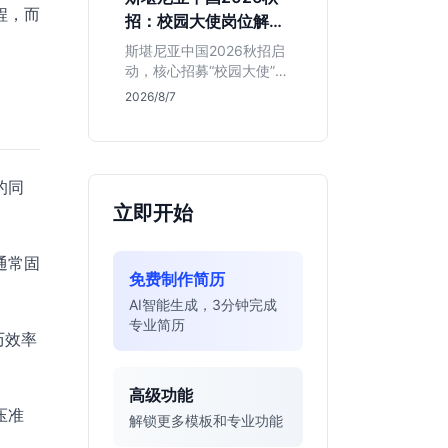
的应届生。
程，而
招：校园大使岗位解读
与投递指南
斯堪尼亚中国2026秋招启
动，核心招募“校园大使”而
非技术管培生。本文解析
2026/8/7
该瑞典物流巨头在华业
务、岗位真实职责及不限
专业背后的竞争逻辑，助
你判断是否值得投递。
的同
立即开始
通常固
免费制作简历
AI智能生成，3分钟完成
专业简历
历效率
高级功能
压准
解锁更多模板和专业功能