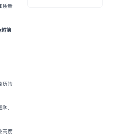
和质量
会超前
简历筛
医学、
业高度