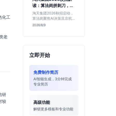
独立发稿机会与高含金量
读：算法岗拼刺刀，运
行业背书，但转正名额紧
营岗限杭州，这两类人
缩，适合追求深度报道的
淘天集团2026秋招启动，
色化工
慎投
垂直领域人才。
算法岗聚焦AI决策且京杭
双城开放，运营岗仅限杭
2026/8/9
州。本文基于简章分析岗
位门槛、薪资行情及适合
类老
人群，帮应届生判断是否
值得投递。
立即开始
免费制作简历
AI智能生成，3分钟完成
专业简历
信研
对较
高级功能
解锁更多模板和专业功能