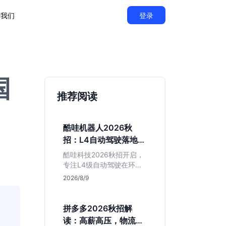
于我们
登录
国
推荐阅读
酷哇机器人2026秋
招：L4自动驾驶落地，
不限专业值得投吗？
酷哇科技2026秋招开启，
专注L4级自动驾驶在环卫
与物流场景的落地。相比
2026/8/9
乘用车红海，其商业化闭
环更清晰，现金流相对健
康。本文解读其业务模
拼多多2026秋招解
式、岗位稳定性及不限专
读：高薪高压，物流与
业的投递策略，帮应届生