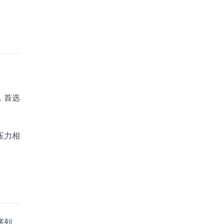
，首选
压力相
序列