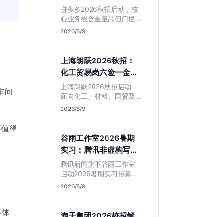
产品岗投递指南
判断是否值得入手。
拼多多2026秋招启动，核
心业务线含金量高但门槛
硬。本文解析其行业地
2026/8/9
位、薪资水平及物流、产
品岗投递策略，助你判断
是否适合这种高强度职业
上海朗跃2026秋招：
起步。
化工贸易岗六险一金
+落户，值不值得投？
上海朗跃2026秋招启动，
车间
面向化工、材料、国贸及
金融专业。提供六险一金
2026/8/9
与落户扶持，技术加贸易
双轮驱动模式稳定性高。
不值得
本文解读岗位需求与福利
谷雨工作室2026暑期
含金量，帮应届生快速判
实习：腾讯非虚构写作
断投递价值。
平台，仅限新闻社会学
腾讯新闻旗下谷雨工作室
专业
启动2026暑期实习招募。
本次招聘门槛明确，仅限
2026/8/9
新闻学与社会学专业学
生。作为深耕非虚构写作
养体
的头部团队，该岗位提供
淘天集团2026校招解