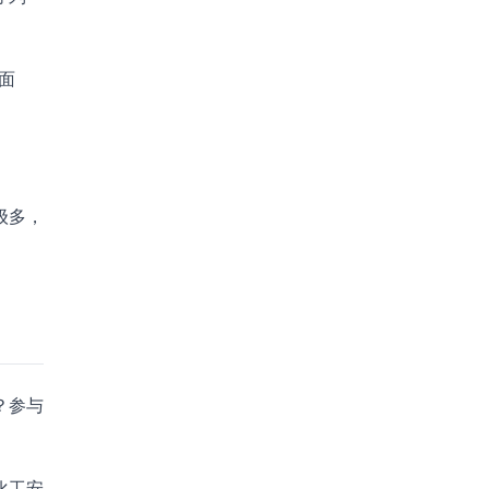
面
。
级多，
？参与
化工安