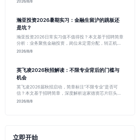
2026/8/8
瀚亚投资2026暑期实习：金融生留沪的跳板还
是坑？
瀚亚投资2026日常实习值不值得投？本文基于招聘简章
分析：业务聚焦金融投资，岗位未定需分配，转正机会
不明确。适合急需上海高含金量实习证明、想接触真实
2026/8/8
资金流向的金融生，不适合追求稳定留用的同学。
英飞凌2026秋招解读：不限专业背后的门槛与
机会
英飞凌2026届秋招启动，简章标注“不限专业”是否可
信？本文基于招聘简章，深度解析这家德资芯片巨头的
行业地位、校招真实门槛及投递策略，助你判断是否值
2026/8/8
得投入。
立即开始