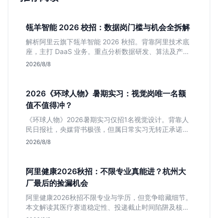
瓴羊智能 2026 校招：数据岗门槛与机会全拆解
解析阿里云旗下瓴羊智能 2026 秋招。背靠阿里技术底
座，主打 DaaS 业务。重点分析数据研发、算法及产品
岗的硬性要求，评估 B 端数据路线的成长曲线与抗压挑
2026/8/8
战，助你判断是否值得投递。
2026《环球人物》暑期实习：视觉岗唯一名额
值不值得冲？
《环球人物》2026暑期实习仅招1名视觉设计。背靠人
民日报社，央媒背书极强，但属日常实习无转正承诺。
适合追求高含金量简历、能接受严谨流程的设计生，想
2026/8/8
进大厂快节奏者慎投。
阿里健康2026秋招：不限专业真能进？杭州大
厂最后的捡漏机会
阿里健康2026秋招不限专业与学历，但竞争暗藏细节。
本文解读其医疗赛道稳定性、投递截止时间陷阱及核心
岗位面试节奏，帮应届生判断是否值得投入。