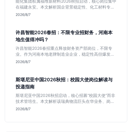
能化集团权属福维新材料2026秋招启动，核心岗位集中
在福建永安。本文解析国企背景稳定性、化工材料专业
匹配度及工作地点限制，助理工科生判断是否值得投
2026/8/7
递。
许昌智能2026春招：不限专业招财务，河南本
地生值得冲吗？
许昌智能2026春招重点释放财务资产部岗位，不限专
业。作为河南本地老牌制造业企业，稳定性高但爆发涨
薪机会少。适合想在本地积累工业场景经验的应届生。
2026/8/7
斯堪尼亚中国2026秋招：校园大使岗位解读与
投递指南
斯堪尼亚中国2026秋招启动，核心招募“校园大使”而非
技术管培生。本文解析该瑞典物流巨头在华业务、岗位
真实职责及不限专业背后的竞争逻辑，助你判断是否值
2026/8/7
得投递。