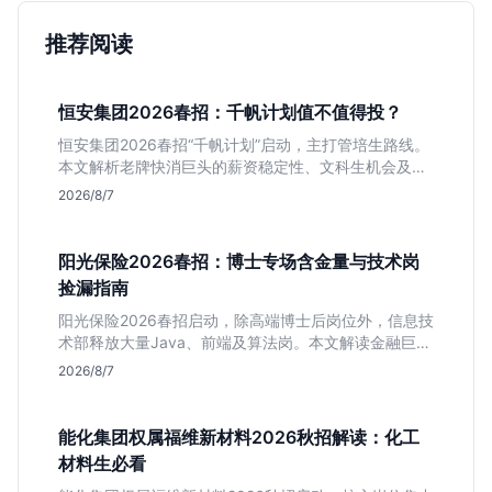
推荐阅读
恒安集团2026春招：千帆计划值不值得投？
恒安集团2026春招“千帆计划”启动，主打管培生路线。
本文解析老牌快消巨头的薪资稳定性、文科生机会及决
策链条长的局限，帮你判断是否值得投递。
2026/8/7
阳光保险2026春招：博士专场含金量与技术岗
捡漏指南
阳光保险2026春招启动，除高端博士后岗位外，信息技
术部释放大量Java、前端及算法岗。本文解读金融巨头
校招门槛，分析技术岗需求与投递价值，助你快速判断
2026/8/7
是否值得投。
能化集团权属福维新材料2026秋招解读：化工
材料生必看