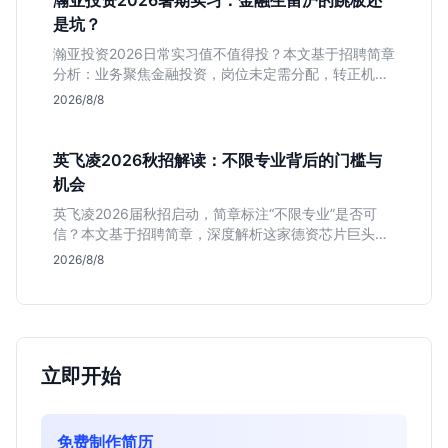
瀚亚投资2026暑期实习：金融生留沪的跳板还
是坑？
瀚亚投资2026日常实习值不值得投？本文基于招聘简章
分析：业务聚焦金融投资，岗位未定需分配，转正机会
不明确。适合急需上海高含金量实习证明、想接触真实
2026/8/8
资金流向的金融生，不适合追求稳定留用的同学。
英飞凌2026秋招解读：不限专业背后的门槛与
机会
英飞凌2026届秋招启动，简章标注“不限专业”是否可
信？本文基于招聘简章，深度解析这家德资芯片巨头的
行业地位、校招真实门槛及投递策略，助你判断是否值
2026/8/8
得投入。
立即开始
免费制作简历