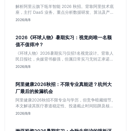
解析阿里云旗下瓴羊智能 2026 秋招。背靠阿里技术底
座，主打 DaaS 业务。重点分析数据研发、算法及产品
岗的硬性要求，评估 B 端数据路线的成长曲线与抗压挑
2026/8/8
战，助你判断是否值得投递。
2026《环球人物》暑期实习：视觉岗唯一名额
值不值得冲？
《环球人物》2026暑期实习仅招1名视觉设计。背靠人
民日报社，央媒背书极强，但属日常实习无转正承诺。
适合追求高含金量简历、能接受严谨流程的设计生，想
2026/8/8
进大厂快节奏者慎投。
阿里健康2026秋招：不限专业真能进？杭州大
厂最后的捡漏机会
阿里健康2026秋招不限专业与学历，但竞争暗藏细节。
本文解读其医疗赛道稳定性、投递截止时间陷阱及核心
岗位面试节奏，帮应届生判断是否值得投入。
2026/8/8