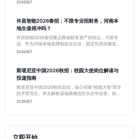
匹配度及工作地点限制，助理工科生判断是否值得投
2026/8/7
递。
许昌智能2026春招：不限专业招财务，河南本
地生值得冲吗？
许昌智能2026春招重点释放财务资产部岗位，不限专
业。作为河南本地老牌制造业企业，稳定性高但爆发涨
薪机会少。适合想在本地积累工业场景经验的应届生。
2026/8/7
斯堪尼亚中国2026秋招：校园大使岗位解读与
投递指南
斯堪尼亚中国2026秋招启动，核心招募“校园大使”而非
技术管培生。本文解析该瑞典物流巨头在华业务、岗位
真实职责及不限专业背后的竞争逻辑，助你判断是否值
2026/8/7
得投递。
立即开始