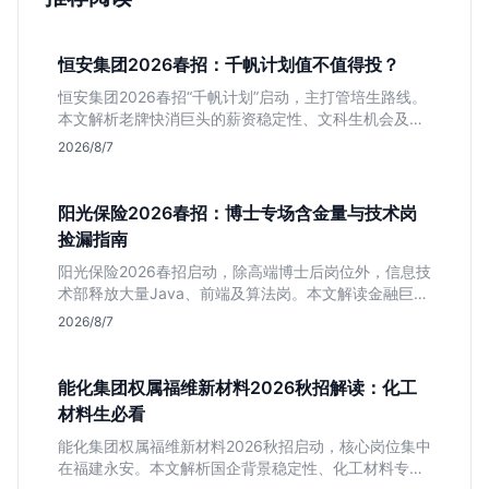
恒安集团2026春招：千帆计划值不值得投？
恒安集团2026春招“千帆计划”启动，主打管培生路线。
本文解析老牌快消巨头的薪资稳定性、文科生机会及决
策链条长的局限，帮你判断是否值得投递。
2026/8/7
阳光保险2026春招：博士专场含金量与技术岗
捡漏指南
阳光保险2026春招启动，除高端博士后岗位外，信息技
术部释放大量Java、前端及算法岗。本文解读金融巨头
校招门槛，分析技术岗需求与投递价值，助你快速判断
2026/8/7
是否值得投。
能化集团权属福维新材料2026秋招解读：化工
材料生必看
能化集团权属福维新材料2026秋招启动，核心岗位集中
在福建永安。本文解析国企背景稳定性、化工材料专业