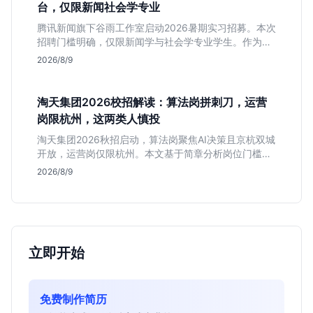
台，仅限新闻社会学专业
腾讯新闻旗下谷雨工作室启动2026暑期实习招募。本次
招聘门槛明确，仅限新闻学与社会学专业学生。作为深
耕非虚构写作的头部团队，该岗位提供独立发稿机会与
2026/8/9
高含金量行业背书，但转正名额紧缩，适合追求深度报
道的垂直领域人才。
淘天集团2026校招解读：算法岗拼刺刀，运营
岗限杭州，这两类人慎投
淘天集团2026秋招启动，算法岗聚焦AI决策且京杭双城
开放，运营岗仅限杭州。本文基于简章分析岗位门槛、
薪资行情及适合人群，帮应届生判断是否值得投递。
2026/8/9
立即开始
免费制作简历