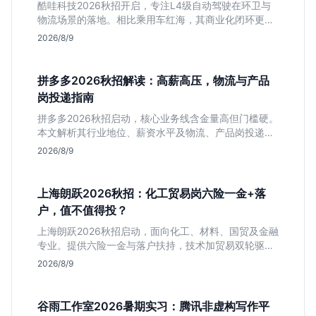
酷哇科技2026秋招开启，专注L4级自动驾驶在环卫与
物流场景的落地。相比乘用车红海，其商业化闭环更清
晰，现金流相对健康。本文解读其业务模式、岗位稳定
2026/8/9
性及不限专业的投递策略，帮应届生判断是否值得入
手。
拼多多2026秋招解读：高薪高压，物流与产品
岗投递指南
拼多多2026秋招启动，核心业务线含金量高但门槛硬。
本文解析其行业地位、薪资水平及物流、产品岗投递策
略，助你判断是否适合这种高强度职业起步。
2026/8/9
上海朗跃2026秋招：化工贸易岗六险一金+落
户，值不值得投？
上海朗跃2026秋招启动，面向化工、材料、国贸及金融
专业。提供六险一金与落户扶持，技术加贸易双轮驱动
模式稳定性高。本文解读岗位需求与福利含金量，帮应
2026/8/9
届生快速判断投递价值。
谷雨工作室2026暑期实习：腾讯非虚构写作平