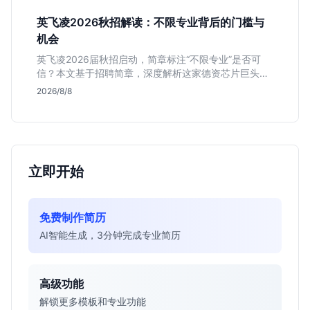
英飞凌2026秋招解读：不限专业背后的门槛与
机会
英飞凌2026届秋招启动，简章标注“不限专业”是否可
信？本文基于招聘简章，深度解析这家德资芯片巨头的
行业地位、校招真实门槛及投递策略，助你判断是否值
2026/8/8
得投入。
立即开始
免费制作简历
AI智能生成，3分钟完成专业简历
高级功能
解锁更多模板和专业功能