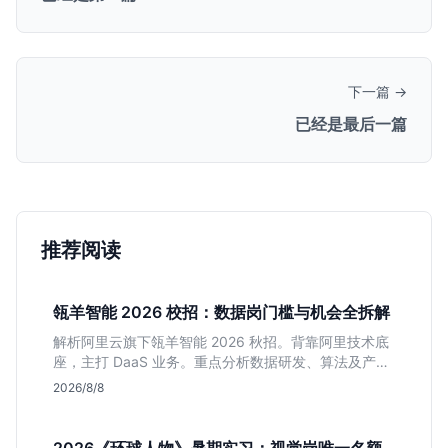
下一篇 →
已经是最后一篇
推荐阅读
瓴羊智能 2026 校招：数据岗门槛与机会全拆解
解析阿里云旗下瓴羊智能 2026 秋招。背靠阿里技术底
座，主打 DaaS 业务。重点分析数据研发、算法及产品
岗的硬性要求，评估 B 端数据路线的成长曲线与抗压挑
2026/8/8
战，助你判断是否值得投递。