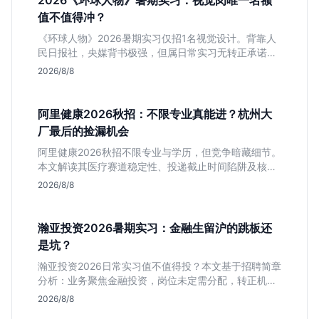
2026《环球人物》暑期实习：视觉岗唯一名额
值不值得冲？
《环球人物》2026暑期实习仅招1名视觉设计。背靠人
民日报社，央媒背书极强，但属日常实习无转正承诺。
适合追求高含金量简历、能接受严谨流程的设计生，想
2026/8/8
进大厂快节奏者慎投。
阿里健康2026秋招：不限专业真能进？杭州大
厂最后的捡漏机会
阿里健康2026秋招不限专业与学历，但竞争暗藏细节。
本文解读其医疗赛道稳定性、投递截止时间陷阱及核心
岗位面试节奏，帮应届生判断是否值得投入。
2026/8/8
瀚亚投资2026暑期实习：金融生留沪的跳板还
是坑？
瀚亚投资2026日常实习值不值得投？本文基于招聘简章
分析：业务聚焦金融投资，岗位未定需分配，转正机会
不明确。适合急需上海高含金量实习证明、想接触真实
2026/8/8
资金流向的金融生，不适合追求稳定留用的同学。