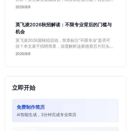
不明确。适合急需上海高含金量实习证明、想接触真实
2026/8/8
资金流向的金融生，不适合追求稳定留用的同学。
英飞凌2026秋招解读：不限专业背后的门槛与
机会
英飞凌2026届秋招启动，简章标注“不限专业”是否可
信？本文基于招聘简章，深度解析这家德资芯片巨头的
行业地位、校招真实门槛及投递策略，助你判断是否值
2026/8/8
得投入。
立即开始
免费制作简历
AI智能生成，3分钟完成专业简历