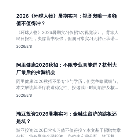
战，助你判断是否值得投递。
2026《环球人物》暑期实习：视觉岗唯一名额
值不值得冲？
《环球人物》2026暑期实习仅招1名视觉设计。背靠人
民日报社，央媒背书极强，但属日常实习无转正承诺。
适合追求高含金量简历、能接受严谨流程的设计生，想
2026/8/8
进大厂快节奏者慎投。
阿里健康2026秋招：不限专业真能进？杭州大
厂最后的捡漏机会
阿里健康2026秋招不限专业与学历，但竞争暗藏细节。
本文解读其医疗赛道稳定性、投递截止时间陷阱及核心
岗位面试节奏，帮应届生判断是否值得投入。
2026/8/8
瀚亚投资2026暑期实习：金融生留沪的跳板还
是坑？
瀚亚投资2026日常实习值不值得投？本文基于招聘简章
分析：业务聚焦金融投资，岗位未定需分配，转正机会