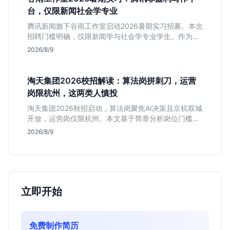
台，仅限新闻社会学专业
腾讯新闻旗下谷雨工作室启动2026暑期实习招募。本次
招聘门槛明确，仅限新闻学与社会学专业学生。作为深
耕非虚构写作的头部团队，该岗位提供独立发稿机会与
2026/8/9
高含金量行业背书，但转正名额紧缩，适合追求深度报
道的垂直领域人才。
淘天集团2026校招解读：算法岗拼刺刀，运营
岗限杭州，这两类人慎投
淘天集团2026秋招启动，算法岗聚焦AI决策且京杭双城
开放，运营岗仅限杭州。本文基于简章分析岗位门槛、
薪资行情及适合人群，帮应届生判断是否值得投递。
2026/8/9
立即开始
免费制作简历