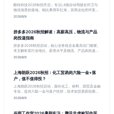
酷哇科技2026秋招开启，专注L4级自动驾驶在环卫与
物流场景的落地。相比乘用车红海，其商业化闭环更清
晰，现金流相对健康。本文解读其业务模式、岗位稳定
2026/8/9
性及不限专业的投递策略，帮应届生判断是否值得入
手。
拼多多2026秋招解读：高薪高压，物流与产品
岗投递指南
拼多多2026秋招启动，核心业务线含金量高但门槛硬。
本文解析其行业地位、薪资水平及物流、产品岗投递策
略，助你判断是否适合这种高强度职业起步。
2026/8/9
上海朗跃2026秋招：化工贸易岗六险一金+落
户，值不值得投？
上海朗跃2026秋招启动，面向化工、材料、国贸及金融
专业。提供六险一金与落户扶持，技术加贸易双轮驱动
模式稳定性高。本文解读岗位需求与福利含金量，帮应
2026/8/9
届生快速判断投递价值。
谷雨工作室2026暑期实习：腾讯非虚构写作平