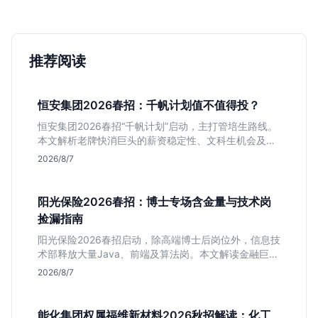
推荐阅读
恒安集团2026春招：千帆计划值不值得投？
恒安集团2026春招“千帆计划”启动，主打管培生路线。
本文解析老牌快消巨头的薪资稳定性、文科生机会及决
策链条长的局限，帮你判断是否值得投递。
2026/8/7
阳光保险2026春招：博士专场含金量与技术岗
捡漏指南
阳光保险2026春招启动，除高端博士后岗位外，信息技
术部释放大量Java、前端及算法岗。本文解读金融巨头
校招门槛，分析技术岗需求与投递价值，助你快速判断
2026/8/7
是否值得投。
能化集团权属福维新材料2026秋招解读：化工