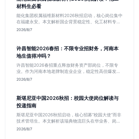
材料生必看
能化集团权属福维新材料2026秋招启动，核心岗位集中
在福建永安。本文解析国企背景稳定性、化工材料专业
匹配度及工作地点限制，助理工科生判断是否值得投
2026/8/7
递。
许昌智能2026春招：不限专业招财务，河南本
地生值得冲吗？
许昌智能2026春招重点释放财务资产部岗位，不限专
业。作为河南本地老牌制造业企业，稳定性高但爆发涨
薪机会少。适合想在本地积累工业场景经验的应届生。
2026/8/7
斯堪尼亚中国2026秋招：校园大使岗位解读与
投递指南
斯堪尼亚中国2026秋招启动，核心招募“校园大使”而非
技术管培生。本文解析该瑞典物流巨头在华业务、岗位
真实职责及不限专业背后的竞争逻辑，助你判断是否值
2026/8/7
得投递。