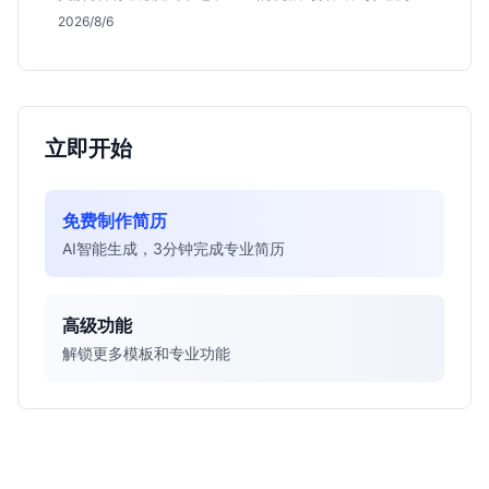
会，分析薪资面议背后的含金量及应届生成长路径，助
2026/8/6
你判断是否值得投递。
立即开始
免费制作简历
AI智能生成，3分钟完成专业简历
高级功能
解锁更多模板和专业功能