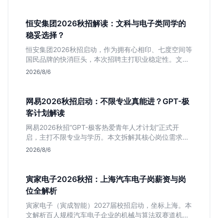
者慎投。
恒安集团2026秋招解读：文科与电子类同学的
稳妥选择？
恒安集团2026秋招启动，作为拥有心相印、七度空间等
国民品牌的快消巨头，本次招聘主打职业稳定性。文章
深度解析管培生项目，明确文商科主攻品牌营销、理工
2026/8/6
科侧重技术支持的岗位逻辑，客观分析传统制造业薪资
平稳但平台扎实的特点，助应届生快速判断投递价值。
网易2026秋招启动：不限专业真能进？GPT-极
客计划解读
网易2026秋招“GPT-极客热爱青年人才计划”正式开
启，主打不限专业与学历。本文拆解其核心岗位需求
（技术研发、游戏策划、算法），分析非科班同学的投
2026/8/6
递机会与真实门槛，帮你判断是否值得投。
寅家电子2026秋招：上海汽车电子岗薪资与岗
位全解析
寅家电子（寅成智能）2027届校招启动，坐标上海。本
文解析百人规模汽车电子企业的机械与算法双赛道机