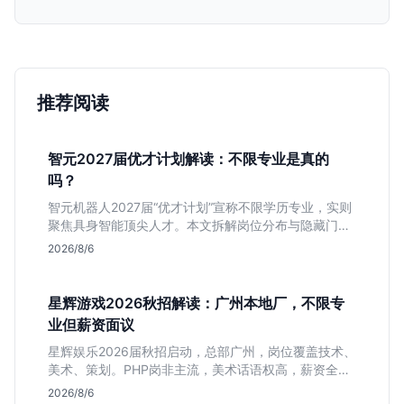
推荐阅读
智元2027届优才计划解读：不限专业是真的
吗？
智元机器人2027届“优才计划”宣称不限学历专业，实则
聚焦具身智能顶尖人才。本文拆解岗位分布与隐藏门
槛，分析算法、仿真等核心方向，帮你判断是否值得投
2026/8/6
递及如何准备硬核项目。
星辉游戏2026秋招解读：广州本地厂，不限专
业但薪资面议
星辉娱乐2026届秋招启动，总部广州，岗位覆盖技术、
美术、策划。PHP岗非主流，美术话语权高，薪资全面
面议。适合想接触项目全流程的应届生，追求大厂光环
2026/8/6