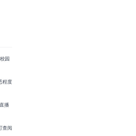
的校园
悉程度
直播
可查阅