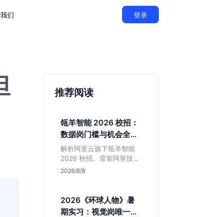
于我们
登录
但
推荐阅读
瓴羊智能 2026 校招：
数据岗门槛与机会全拆
解
解析阿里云旗下瓴羊智能
2026 秋招。背靠阿里技术
底座，主打 DaaS 业务。
2026/8/8
重点分析数据研发、算法
及产品岗的硬性要求，评
估 B 端数据路线的成长曲
2026《环球人物》暑
线与抗压挑战，助你判断
期实习：视觉岗唯一名
是否值得投递。