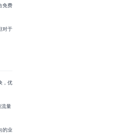
合免费
但对于
快，优
懂流量
向的业