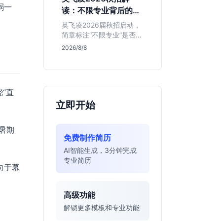
明、想接触真实资金流向
弱一
读：不限专业背后的门
的金融生，不适合追求稳
槛与机会
定留用的同学。
英飞凌2026届秋招启动，
简章标注“不限专业”是否可
信？本文基于招聘简章，
2026/8/8
深度解析这家德资芯片巨
头的行业地位、校招真实
门槛及投递策略，助你判
断是否值得投入。
“直
立即开始
暑期
免费制作简历
AI智能生成，3分钟完成
专业简历
向于幕
高级功能
解锁更多模板和专业功能