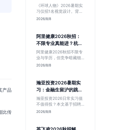
额值不值得冲？
《环球人物》2026暑期实
习仅招1名视觉设计。背靠
人民日报社，央媒背书极
2026/8/8
强，但属日常实习无转正
承诺。适合追求高含金量
简历、能接受严谨流程的
阿里健康2026秋招：
设计生，想进大厂快节奏
不限专业真能进？杭州
者慎投。
大厂最后的捡漏机会
阿里健康2026秋招不限专
业与学历，但竞争暗藏细
节。本文解读其医疗赛道
2026/8/8
稳定性、投递截止时间陷
阱及核心岗位面试节奏，
帮应届生判断是否值得投
瀚亚投资2026暑期实
入。
习：金融生留沪的跳板
其产品
还是坑？
瀚亚投资2026日常实习值
不值得投？本文基于招聘
简章分析：业务聚焦金融
相比传
2026/8/8
投资，岗位未定需分配，
转正机会不明确。适合急
需上海高含金量实习证
英飞凌2026秋招解