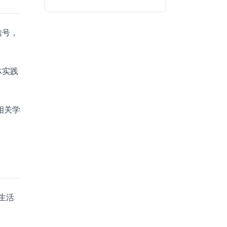
信号，
体实践
相关学
生活