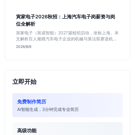
递机会与真实门槛，帮你判断是否值得投。
寅家电子2026秋招：上海汽车电子岗薪资与岗
位全解析
寅家电子（寅成智能）2027届校招启动，坐标上海。本
文解析百人规模汽车电子企业的机械与算法双赛道机
会，分析薪资面议背后的含金量及应届生成长路径，助
2026/8/6
你判断是否值得投递。
立即开始
免费制作简历
AI智能生成，3分钟完成专业简历
高级功能