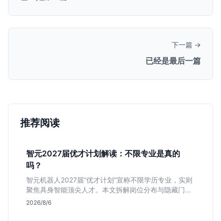
下一篇 →
已经是最后一篇
推荐阅读
智元2027届优才计划解读：不限专业是真的
吗？
智元机器人2027届“优才计划”宣称不限学历专业，实则
聚焦具身智能顶尖人才。本文拆解岗位分布与隐藏门
槛，分析算法、仿真等核心方向，帮你判断是否值得投
2026/8/6
递及如何准备硬核项目。