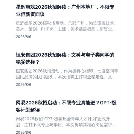
星辉游戏2026秋招解读：广州本地厂，不限专
业但薪资面议
星辉娱乐2026届秋招启动，总部广州，岗位覆盖技术、
美术、策划。PHP岗非主流，美术话语权高，薪资全面
面议。适合想接触项目全流程的应届生，追求大厂光环
2026/8/6
者慎投。
恒安集团2026秋招解读：文科与电子类同学的
稳妥选择？
恒安集团2026秋招启动，作为拥有心相印、七度空间等
国民品牌的快消巨头，本次招聘主打职业稳定性。文章
深度解析管培生项目，明确文商科主攻品牌营销、理工
2026/8/6
科侧重技术支持的岗位逻辑，客观分析传统制造业薪资
平稳但平台扎实的特点，助应届生快速判断投递价值。
网易2026秋招启动：不限专业真能进？GPT-极
客计划解读
网易2026秋招“GPT-极客热爱青年人才计划”正式开
启，主打不限专业与学历。本文拆解其核心岗位需求
（技术研发、游戏策划、算法），分析非科班同学的投
2026/8/6