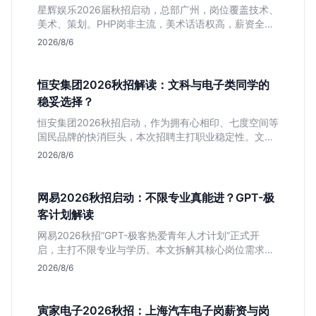
星辉娱乐2026届秋招启动，总部广州，岗位覆盖技术、
美术、策划。PHP岗非主流，美术话语权高，薪资全面
面议。适合想接触项目全流程的应届生，追求大厂光环
2026/8/6
者慎投。
恒安集团2026秋招解读：文科与电子类同学的
稳妥选择？
恒安集团2026秋招启动，作为拥有心相印、七度空间等
国民品牌的快消巨头，本次招聘主打职业稳定性。文章
深度解析管培生项目，明确文商科主攻品牌营销、理工
2026/8/6
科侧重技术支持的岗位逻辑，客观分析传统制造业薪资
平稳但平台扎实的特点，助应届生快速判断投递价值。
网易2026秋招启动：不限专业真能进？GPT-极
客计划解读
网易2026秋招“GPT-极客热爱青年人才计划”正式开
启，主打不限专业与学历。本文拆解其核心岗位需求
（技术研发、游戏策划、算法），分析非科班同学的投
2026/8/6
递机会与真实门槛，帮你判断是否值得投。
寅家电子2026秋招：上海汽车电子岗薪资与岗