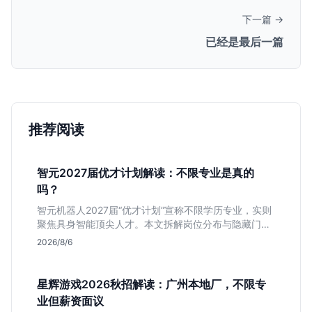
下一篇 →
已经是最后一篇
推荐阅读
智元2027届优才计划解读：不限专业是真的
吗？
智元机器人2027届“优才计划”宣称不限学历专业，实则
聚焦具身智能顶尖人才。本文拆解岗位分布与隐藏门
槛，分析算法、仿真等核心方向，帮你判断是否值得投
2026/8/6
递及如何准备硬核项目。
星辉游戏2026秋招解读：广州本地厂，不限专
业但薪资面议