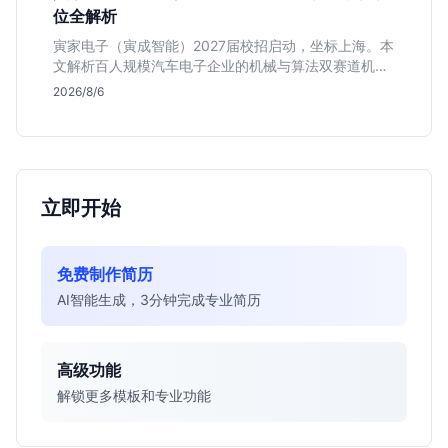
位全解析
寅家电子（寅成智能）2027届校招启动，坐标上海。本
文解析百人规模汽车电子企业的机械与算法双赛道机
会，分析薪资面议背后的含金量及应届生成长路径，助
2026/8/6
你判断是否值得投递。
立即开始
免费制作简历
AI智能生成，3分钟完成专业简历
高级功能
解锁更多模板和专业功能