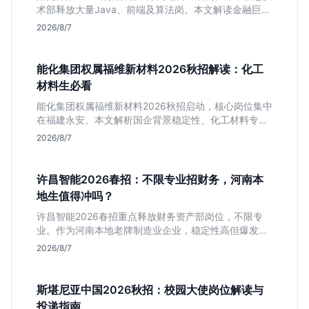
术部释放大量Java、前端及算法岗。本文解读金融巨头
校招门槛，分析技术岗需求与投递价值，助你快速判断
2026/8/7
是否值得投。
能化集团权属福维新材料2026秋招解读：化工
材料生必看
能化集团权属福维新材料2026秋招启动，核心岗位集中
在福建永安。本文解析国企背景稳定性、化工材料专业
匹配度及工作地点限制，助理工科生判断是否值得投
2026/8/7
递。
许昌智能2026春招：不限专业招财务，河南本
地生值得冲吗？
许昌智能2026春招重点释放财务资产部岗位，不限专
业。作为河南本地老牌制造业企业，稳定性高但爆发涨
薪机会少。适合想在本地积累工业场景经验的应届生。
2026/8/7
斯堪尼亚中国2026秋招：校园大使岗位解读与
投递指南