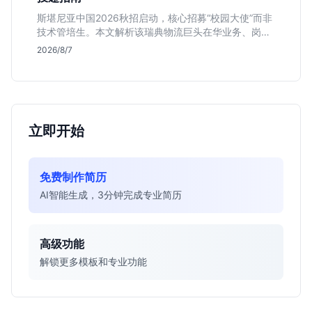
斯堪尼亚中国2026秋招启动，核心招募“校园大使”而非
技术管培生。本文解析该瑞典物流巨头在华业务、岗位
真实职责及不限专业背后的竞争逻辑，助你判断是否值
2026/8/7
得投递。
立即开始
免费制作简历
AI智能生成，3分钟完成专业简历
高级功能
解锁更多模板和专业功能