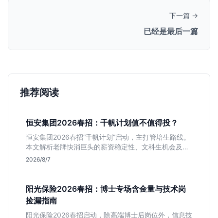
下一篇 →
已经是最后一篇
推荐阅读
恒安集团2026春招：千帆计划值不值得投？
恒安集团2026春招“千帆计划”启动，主打管培生路线。
本文解析老牌快消巨头的薪资稳定性、文科生机会及决
策链条长的局限，帮你判断是否值得投递。
2026/8/7
阳光保险2026春招：博士专场含金量与技术岗
捡漏指南
阳光保险2026春招启动，除高端博士后岗位外，信息技