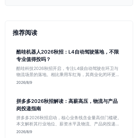
推荐阅读
酷哇机器人2026秋招：L4自动驾驶落地，不限
专业值得投吗？
酷哇科技2026秋招开启，专注L4级自动驾驶在环卫与
物流场景的落地。相比乘用车红海，其商业化闭环更清
晰，现金流相对健康。本文解读其业务模式、岗位稳定
2026/8/9
性及不限专业的投递策略，帮应届生判断是否值得入
手。
拼多多2026秋招解读：高薪高压，物流与产品
岗投递指南
拼多多2026秋招启动，核心业务线含金量高但门槛硬。
本文解析其行业地位、薪资水平及物流、产品岗投递策
略，助你判断是否适合这种高强度职业起步。
2026/8/9