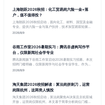
上海朗跃2026秋招：化工贸易岗六险一金+落
户，值不值得投？
上海朗跃2026秋招启动，面向化工、材料、国贸及金融
专业。提供六险一金与落户扶持，技术加贸易双轮驱动
模式稳定性高。本文解读岗位需求与福利含金量，帮应
2026/8/9
届生快速判断投递价值。
谷雨工作室2026暑期实习：腾讯非虚构写作平
台，仅限新闻社会学专业
腾讯新闻旗下谷雨工作室启动2026暑期实习招募。本次
招聘门槛明确，仅限新闻学与社会学专业学生。作为深
耕非虚构写作的头部团队，该岗位提供独立发稿机会与
2026/8/9
高含金量行业背书，但转正名额紧缩，适合追求深度报
道的垂直领域人才。
淘天集团2026校招解读：算法岗拼刺刀，运营
岗限杭州，这两类人慎投
淘天集团2026秋招启动，算法岗聚焦AI决策且京杭双城
开放，运营岗仅限杭州。本文基于简章分析岗位门槛、