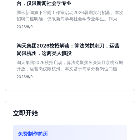
台，仅限新闻社会学专业
腾讯新闻旗下谷雨工作室启动2026暑期实习招募。本次
招聘门槛明确，仅限新闻学与社会学专业学生。作为深
耕非虚构写作的头部团队，该岗位提供独立发稿机会与
2026/8/9
高含金量行业背书，但转正名额紧缩，适合追求深度报
道的垂直领域人才。
淘天集团2026校招解读：算法岗拼刺刀，运营
岗限杭州，这两类人慎投
淘天集团2026秋招启动，算法岗聚焦AI决策且京杭双城
开放，运营岗仅限杭州。本文基于简章分析岗位门槛、
薪资行情及适合人群，帮应届生判断是否值得投递。
2026/8/9
立即开始
免费制作简历