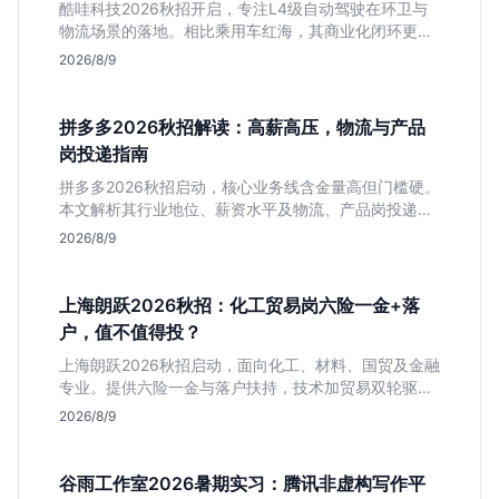
酷哇科技2026秋招开启，专注L4级自动驾驶在环卫与
物流场景的落地。相比乘用车红海，其商业化闭环更清
晰，现金流相对健康。本文解读其业务模式、岗位稳定
2026/8/9
性及不限专业的投递策略，帮应届生判断是否值得入
手。
拼多多2026秋招解读：高薪高压，物流与产品
岗投递指南
拼多多2026秋招启动，核心业务线含金量高但门槛硬。
本文解析其行业地位、薪资水平及物流、产品岗投递策
略，助你判断是否适合这种高强度职业起步。
2026/8/9
上海朗跃2026秋招：化工贸易岗六险一金+落
户，值不值得投？
上海朗跃2026秋招启动，面向化工、材料、国贸及金融
专业。提供六险一金与落户扶持，技术加贸易双轮驱动
模式稳定性高。本文解读岗位需求与福利含金量，帮应
2026/8/9
届生快速判断投递价值。
谷雨工作室2026暑期实习：腾讯非虚构写作平