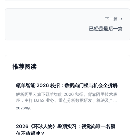
下一篇 →
已经是最后一篇
推荐阅读
瓴羊智能 2026 校招：数据岗门槛与机会全拆解
解析阿里云旗下瓴羊智能 2026 秋招。背靠阿里技术底
座，主打 DaaS 业务。重点分析数据研发、算法及产品
岗的硬性要求，评估 B 端数据路线的成长曲线与抗压挑
2026/8/8
战，助你判断是否值得投递。
2026《环球人物》暑期实习：视觉岗唯一名额
值不值得冲？