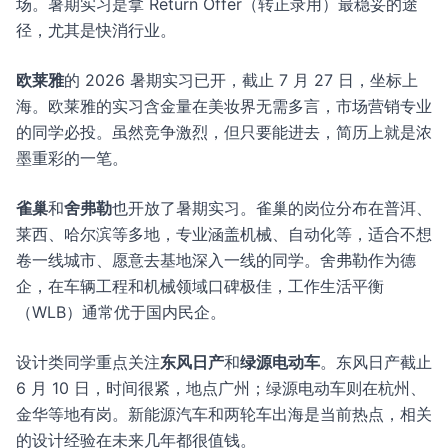
场。暑期实习是拿 Return Offer（转正录用）最稳妥的途
径，尤其是快消行业。
欧莱雅
的 2026 暑期实习已开，截止 7 月 27 日，坐标上
海。欧莱雅的实习含金量在美妆界无需多言，市场营销专业
的同学必投。虽然竞争激烈，但只要能进去，简历上就是浓
墨重彩的一笔。
雀巢
和
舍弗勒
也开放了暑期实习。雀巢的岗位分布在普洱、
莱西、哈尔滨等多地，专业涵盖机械、自动化等，适合不想
卷一线城市、愿意去基地深入一线的同学。舍弗勒作为德
企，在车辆工程和机械领域口碑极佳，工作生活平衡
（WLB）通常优于国内民企。
设计类同学重点关注
东风日产
和
绿源电动车
。东风日产截止
6 月 10 日，时间很紧，地点广州；绿源电动车则在杭州、
金华等地有岗。新能源汽车和两轮车出海是当前热点，相关
的设计经验在未来几年都很值钱。