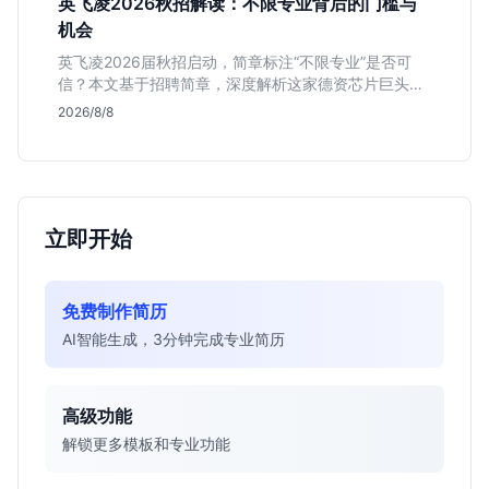
英飞凌2026秋招解读：不限专业背后的门槛与
机会
英飞凌2026届秋招启动，简章标注“不限专业”是否可
信？本文基于招聘简章，深度解析这家德资芯片巨头的
行业地位、校招真实门槛及投递策略，助你判断是否值
2026/8/8
得投入。
立即开始
免费制作简历
AI智能生成，3分钟完成专业简历
高级功能
解锁更多模板和专业功能