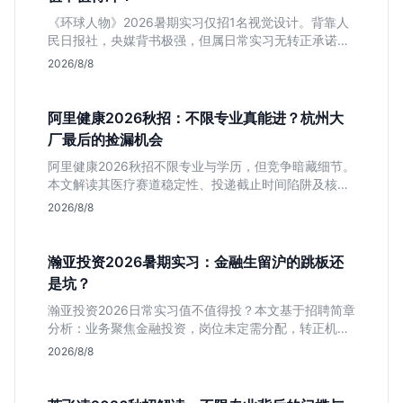
《环球人物》2026暑期实习仅招1名视觉设计。背靠人
民日报社，央媒背书极强，但属日常实习无转正承诺。
适合追求高含金量简历、能接受严谨流程的设计生，想
2026/8/8
进大厂快节奏者慎投。
阿里健康2026秋招：不限专业真能进？杭州大
厂最后的捡漏机会
阿里健康2026秋招不限专业与学历，但竞争暗藏细节。
本文解读其医疗赛道稳定性、投递截止时间陷阱及核心
岗位面试节奏，帮应届生判断是否值得投入。
2026/8/8
瀚亚投资2026暑期实习：金融生留沪的跳板还
是坑？
瀚亚投资2026日常实习值不值得投？本文基于招聘简章
分析：业务聚焦金融投资，岗位未定需分配，转正机会
不明确。适合急需上海高含金量实习证明、想接触真实
2026/8/8
资金流向的金融生，不适合追求稳定留用的同学。