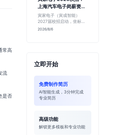
同学的投递机会与真实门
上海汽车电子岗薪资与
槛，帮你判断是否值得
岗位全解析
投。
寅家电子（寅成智能）
。
2027届校招启动，坐标上
海。本文解析百人规模汽
2026/8/6
车电子企业的机械与算法
。
双赛道机会，分析薪资面
议背后的含金量及应届生
通常高
成长路径，助你判断是否
值得投递。
立即开始
发流
免费制作简历
AI智能生成，3分钟完成
垒是否
专业简历
高级功能
解锁更多模板和专业功能