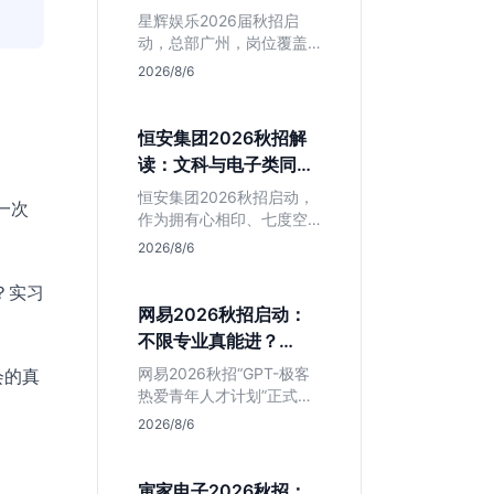
专业但薪资面议
星辉娱乐2026届秋招启
动，总部广州，岗位覆盖
技术、美术、策划。PHP
2026/8/6
岗非主流，美术话语权
高，薪资全面面议。适合
想接触项目全流程的应届
恒安集团2026秋招解
生，追求大厂光环者慎
读：文科与电子类同学
投。
的稳妥选择？
恒安集团2026秋招启动，
一次
作为拥有心相印、七度空
间等国民品牌的快消巨
2026/8/6
头，本次招聘主打职业稳
定性。文章深度解析管培
？实习
生项目，明确文商科主攻
网易2026秋招启动：
品牌营销、理工科侧重技
不限专业真能进？
术支持的岗位逻辑，客观
GPT-极客计划解读
分析传统制造业薪资平稳
网易2026秋招“GPT-极客
会的真
但平台扎实的特点，助应
热爱青年人才计划”正式开
届生快速判断投递价值。
启，主打不限专业与学
2026/8/6
历。本文拆解其核心岗位
需求（技术研发、游戏策
划、算法），分析非科班
寅家电子2026秋招：