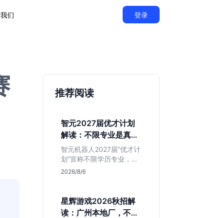
于我们
登录
赛
推荐阅读
智元2027届优才计划
解读：不限专业是真的
吗？
智元机器人2027届“优才计
划”宣称不限学历专业，实
则聚焦具身智能顶尖人
2026/8/6
才。本文拆解岗位分布与
隐藏门槛，分析算法、仿
真等核心方向，帮你判断
星辉游戏2026秋招解
是否值得投递及如何准备
读：广州本地厂，不限
硬核项目。