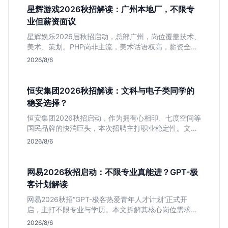
星辉游戏2026秋招解读：广州本地厂，不限专
业但薪资面议
星辉娱乐2026届秋招启动，总部广州，岗位覆盖技术、
美术、策划。PHP岗非主流，美术话语权高，薪资全面
面议。适合想接触项目全流程的应届生，追求大厂光环
2026/8/6
者慎投。
恒安集团2026秋招解读：文科与电子类同学的
稳妥选择？
恒安集团2026秋招启动，作为拥有心相印、七度空间等
国民品牌的快消巨头，本次招聘主打职业稳定性。文章
深度解析管培生项目，明确文商科主攻品牌营销、理工
2026/8/6
科侧重技术支持的岗位逻辑，客观分析传统制造业薪资
平稳但平台扎实的特点，助应届生快速判断投递价值。
网易2026秋招启动：不限专业真能进？GPT-极
客计划解读
网易2026秋招“GPT-极客热爱青年人才计划”正式开
启，主打不限专业与学历。本文拆解其核心岗位需求
（技术研发、游戏策划、算法），分析非科班同学的投
2026/8/6