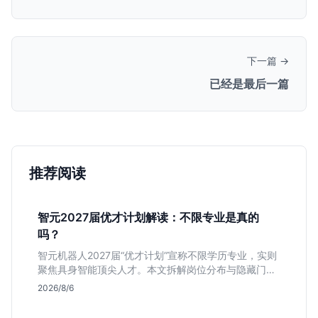
下一篇 →
已经是最后一篇
推荐阅读
智元2027届优才计划解读：不限专业是真的
吗？
智元机器人2027届“优才计划”宣称不限学历专业，实则
聚焦具身智能顶尖人才。本文拆解岗位分布与隐藏门
槛，分析算法、仿真等核心方向，帮你判断是否值得投
2026/8/6
递及如何准备硬核项目。