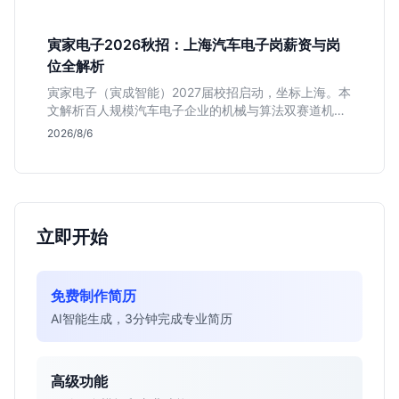
递机会与真实门槛，帮你判断是否值得投。
寅家电子2026秋招：上海汽车电子岗薪资与岗
位全解析
寅家电子（寅成智能）2027届校招启动，坐标上海。本
文解析百人规模汽车电子企业的机械与算法双赛道机
会，分析薪资面议背后的含金量及应届生成长路径，助
2026/8/6
你判断是否值得投递。
立即开始
免费制作简历
AI智能生成，3分钟完成专业简历
高级功能