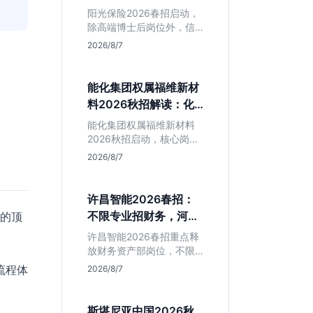
岗捡漏指南
阳光保险2026春招启动，
除高端博士后岗位外，信
息技术部释放大量Java、
2026/8/7
前端及算法岗。本文解读
金融巨头校招门槛，分析
技术岗需求与投递价值，
能化集团权属福维新材
助你快速判断是否值得
料2026秋招解读：化
投。
工材料生必看
能化集团权属福维新材料
2026秋招启动，核心岗位
集中在福建永安。本文解
2026/8/7
析国企背景稳定性、化工
材料专业匹配度及工作地
点限制，助理工科生判断
许昌智能2026春招：
是否值得投递。
不限专业招财务，河南
车的顶
本地生值得冲吗？
许昌智能2026春招重点释
放财务资产部岗位，不限
专业。作为河南本地老牌
流程体
2026/8/7
制造业企业，稳定性高但
爆发涨薪机会少。适合想
在本地积累工业场景经验
斯堪尼亚中国2026秋