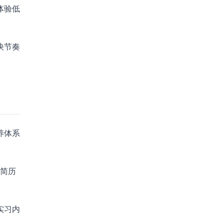
体验低
快节奏
养体系
简历
实习内