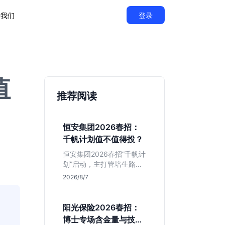
于我们
登录
值
推荐阅读
恒安集团2026春招：
千帆计划值不值得投？
恒安集团2026春招“千帆计
划”启动，主打管培生路
线。本文解析老牌快消巨
2026/8/7
头的薪资稳定性、文科生
机会及决策链条长的局
限，帮你判断是否值得投
阳光保险2026春招：
递。
博士专场含金量与技术