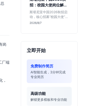
的应届生。
团总
招：校园大使岗位解读
与投递指南
斯堪尼亚中国2026秋招启
动，核心招募“校园大使”而
非技术管培生。本文解析
2026/8/7
该瑞典物流巨头在华业
务、岗位真实职责及不限
专业背后的竞争逻辑，助
你判断是否值得投递。
有岗
立即开始
工厂端
免费制作简历
AI智能生成，3分钟完成
专业简历
化，
高级功能
解锁更多模板和专业功能