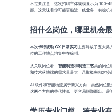
不过要注意，这次招聘主体规模显示为 100-
部。这意味着你可能更贴近一线业务，实操机
招什么岗位，哪里机会
本次
卡特彼勒 CX 日常实习
主要释放了五大类
位的工作地点均集中在徐州。
从关联岗位看，
智能制造
和
制造工艺
类的岗位
和技术落地端的需求量最大，录取概率相对较
AI 软件和智能物流属于新兴方向，虽然岗位
这两个方向的替代性低，更容易脱颖而出。薪
学历专业门槛，跨专业