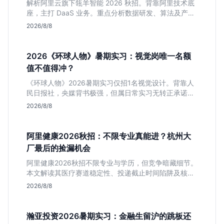
解析阿里云旗下瓴羊智能 2026 秋招。背靠阿里技术底
座，主打 DaaS 业务。重点分析数据研发、算法及产品
岗的硬性要求，评估 B 端数据路线的成长曲线与抗压挑
2026/8/8
战，助你判断是否值得投递。
2026《环球人物》暑期实习：视觉岗唯一名额
值不值得冲？
《环球人物》2026暑期实习仅招1名视觉设计。背靠人
民日报社，央媒背书极强，但属日常实习无转正承诺。
适合追求高含金量简历、能接受严谨流程的设计生，想
2026/8/8
进大厂快节奏者慎投。
阿里健康2026秋招：不限专业真能进？杭州大
厂最后的捡漏机会
阿里健康2026秋招不限专业与学历，但竞争暗藏细节。
本文解读其医疗赛道稳定性、投递截止时间陷阱及核心
岗位面试节奏，帮应届生判断是否值得投入。
2026/8/8
瀚亚投资2026暑期实习：金融生留沪的跳板还