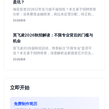
是坑？
瀚亚投资2026日常实习值不值得投？本文基于招聘简章
分析：业务聚焦金融投资，岗位未定需分配，转正机会
不明确。适合急需上海高含金量实习证明、想接触真实
2026/8/8
资金流向的金融生，不适合追求稳定留用的同学。
英飞凌2026秋招解读：不限专业背后的门槛与
机会
英飞凌2026届秋招启动，简章标注“不限专业”是否可
信？本文基于招聘简章，深度解析这家德资芯片巨头的
行业地位、校招真实门槛及投递策略，助你判断是否值
2026/8/8
得投入。
立即开始
免费制作简历