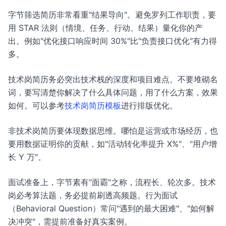
字节筛选简历非常看重"结果导向"。避免罗列工作职责，要
用 STAR 法则（情境、任务、行动、结果）量化你的产
出。例如"优化接口响应时间 30%"比"负责接口优化"有力得
多。
技术岗简历务必突出技术栈的深度和项目难点。不要堆砌名
词，要写清楚你解决了什么具体问题，用了什么方案，效果
如何。可以参考
技术岗简历模板
进行排版优化。
非技术岗简历要体现数据思维。哪怕是运营或市场经历，也
要用数据证明你的贡献，如"活动转化率提升 X%"、"用户增
长 Y 万"。
面试准备上，字节素有"面霸"之称，流程长、轮次多。技术
岗必考算法题，务必提前刷透高频题。行为面试
（Behavioral Question）常问"遇到的最大困难"、"如何解
决冲突"，需提前准备好真实案例。