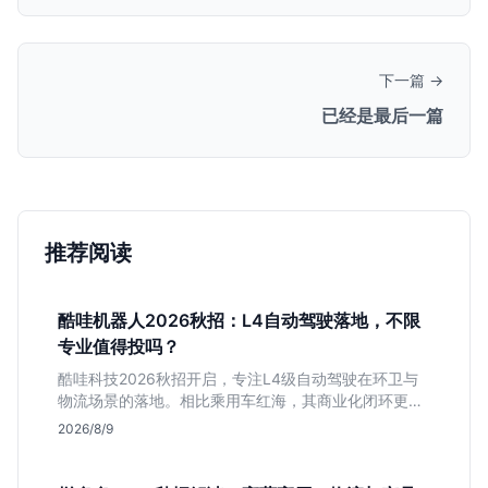
下一篇 →
已经是最后一篇
推荐阅读
酷哇机器人2026秋招：L4自动驾驶落地，不限
专业值得投吗？
酷哇科技2026秋招开启，专注L4级自动驾驶在环卫与
物流场景的落地。相比乘用车红海，其商业化闭环更清
晰，现金流相对健康。本文解读其业务模式、岗位稳定
2026/8/9
性及不限专业的投递策略，帮应届生判断是否值得入
手。