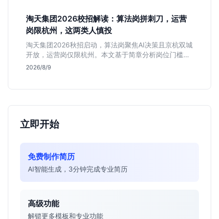
道的垂直领域人才。
淘天集团2026校招解读：算法岗拼刺刀，运营
岗限杭州，这两类人慎投
淘天集团2026秋招启动，算法岗聚焦AI决策且京杭双城
开放，运营岗仅限杭州。本文基于简章分析岗位门槛、
薪资行情及适合人群，帮应届生判断是否值得投递。
2026/8/9
立即开始
免费制作简历
AI智能生成，3分钟完成专业简历
高级功能
解锁更多模板和专业功能