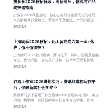
拼多多2026秋招解读：高薪高压，物流与产品
岗投递指南
拼多多2026秋招启动，核心业务线含金量高但门槛硬。
本文解析其行业地位、薪资水平及物流、产品岗投递策
略，助你判断是否适合这种高强度职业起步。
2026/8/9
上海朗跃2026秋招：化工贸易岗六险一金+落
户，值不值得投？
上海朗跃2026秋招启动，面向化工、材料、国贸及金融
专业。提供六险一金与落户扶持，技术加贸易双轮驱动
模式稳定性高。本文解读岗位需求与福利含金量，帮应
2026/8/9
届生快速判断投递价值。
谷雨工作室2026暑期实习：腾讯非虚构写作平
台，仅限新闻社会学专业
腾讯新闻旗下谷雨工作室启动2026暑期实习招募。本次
招聘门槛明确，仅限新闻学与社会学专业学生。作为深
耕非虚构写作的头部团队，该岗位提供独立发稿机会与
2026/8/9
高含金量行业背书，但转正名额紧缩，适合追求深度报