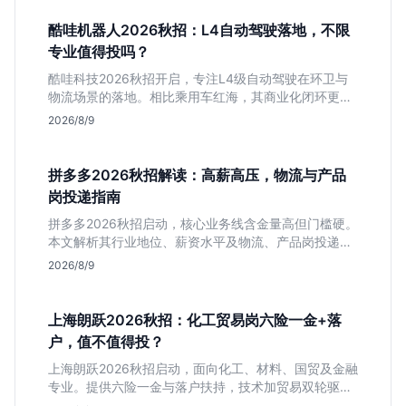
酷哇机器人2026秋招：L4自动驾驶落地，不限
专业值得投吗？
酷哇科技2026秋招开启，专注L4级自动驾驶在环卫与
物流场景的落地。相比乘用车红海，其商业化闭环更清
晰，现金流相对健康。本文解读其业务模式、岗位稳定
2026/8/9
性及不限专业的投递策略，帮应届生判断是否值得入
手。
拼多多2026秋招解读：高薪高压，物流与产品
岗投递指南
拼多多2026秋招启动，核心业务线含金量高但门槛硬。
本文解析其行业地位、薪资水平及物流、产品岗投递策
略，助你判断是否适合这种高强度职业起步。
2026/8/9
上海朗跃2026秋招：化工贸易岗六险一金+落
户，值不值得投？
上海朗跃2026秋招启动，面向化工、材料、国贸及金融
专业。提供六险一金与落户扶持，技术加贸易双轮驱动
模式稳定性高。本文解读岗位需求与福利含金量，帮应