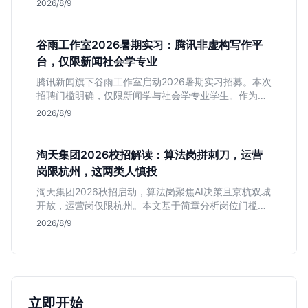
2026/8/9
届生快速判断投递价值。
谷雨工作室2026暑期实习：腾讯非虚构写作平
台，仅限新闻社会学专业
腾讯新闻旗下谷雨工作室启动2026暑期实习招募。本次
招聘门槛明确，仅限新闻学与社会学专业学生。作为深
耕非虚构写作的头部团队，该岗位提供独立发稿机会与
2026/8/9
高含金量行业背书，但转正名额紧缩，适合追求深度报
道的垂直领域人才。
淘天集团2026校招解读：算法岗拼刺刀，运营
岗限杭州，这两类人慎投
淘天集团2026秋招启动，算法岗聚焦AI决策且京杭双城
开放，运营岗仅限杭州。本文基于简章分析岗位门槛、
薪资行情及适合人群，帮应届生判断是否值得投递。
2026/8/9
立即开始