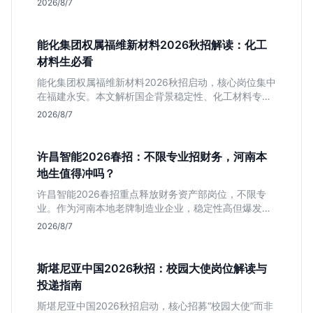
2026/8/7
是否值得投。
能化集团权属福维新材料2026秋招解读：化工
材料生必看
能化集团权属福维新材料2026秋招启动，核心岗位集中
在福建永安。本文解析国企背景稳定性、化工材料专业
匹配度及工作地点限制，助理工科生判断是否值得投
2026/8/7
递。
许昌智能2026春招：不限专业招财务，河南本
地生值得冲吗？
许昌智能2026春招重点释放财务资产部岗位，不限专
业。作为河南本地老牌制造业企业，稳定性高但爆发涨
薪机会少。适合想在本地积累工业场景经验的应届生。
2026/8/7
斯堪尼亚中国2026秋招：校园大使岗位解读与
投递指南
斯堪尼亚中国2026秋招启动，核心招募“校园大使”而非