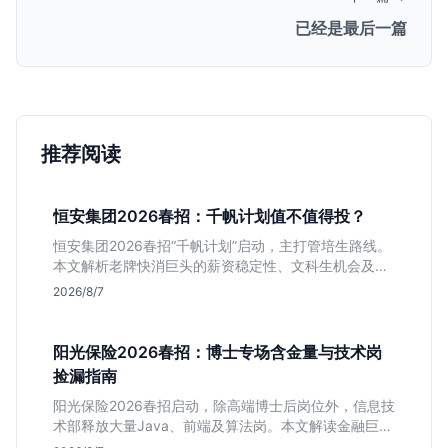
已经是最后一篇
推荐阅读
恒安集团2026春招：千帆计划值不值得投？
恒安集团2026春招“千帆计划”启动，主打管培生路线。
本文解析老牌快消巨头的薪资稳定性、文科生机会及决
策链条长的局限，帮你判断是否值得投递。
2026/8/7
阳光保险2026春招：博士专场含金量与技术岗
捡漏指南
阳光保险2026春招启动，除高端博士后岗位外，信息技
术部释放大量Java、前端及算法岗。本文解读金融巨头
校招门槛，分析技术岗需求与投递价值，助你快速判断