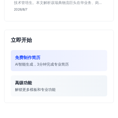
技术管培生。本文解析该瑞典物流巨头在华业务、岗位
真实职责及不限专业背后的竞争逻辑，助你判断是否值
2026/8/7
得投递。
立即开始
免费制作简历
AI智能生成，3分钟完成专业简历
高级功能
解锁更多模板和专业功能