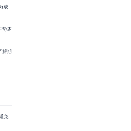
万成
走势逻
了解期
，避免