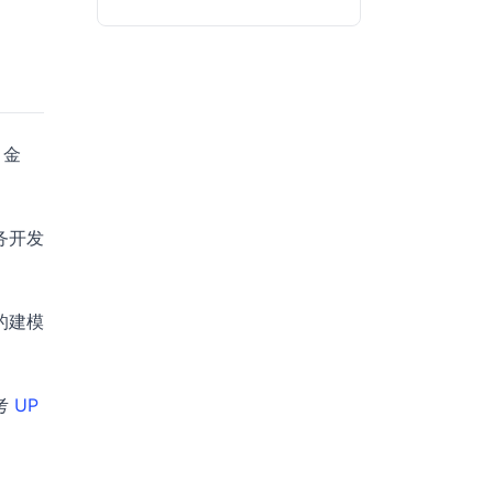
 金
务开发
的建模
考
UP