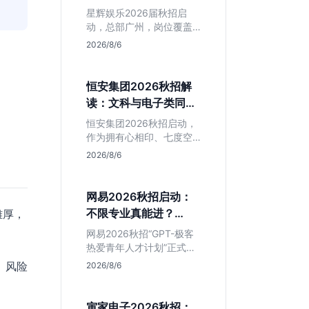
专业但薪资面议
星辉娱乐2026届秋招启
动，总部广州，岗位覆盖
技术、美术、策划。PHP
2026/8/6
岗非主流，美术话语权
高，薪资全面面议。适合
想接触项目全流程的应届
恒安集团2026秋招解
生，追求大厂光环者慎
读：文科与电子类同学
投。
的稳妥选择？
恒安集团2026秋招启动，
作为拥有心相印、七度空
间等国民品牌的快消巨
2026/8/6
头，本次招聘主打职业稳
定性。文章深度解析管培
生项目，明确文商科主攻
网易2026秋招启动：
品牌营销、理工科侧重技
不限专业真能进？
雄厚，
术支持的岗位逻辑，客观
GPT-极客计划解读
分析传统制造业薪资平稳
网易2026秋招“GPT-极客
但平台扎实的特点，助应
热爱青年人才计划”正式开
届生快速判断投递价值。
启，主打不限专业与学
、风险
2026/8/6
历。本文拆解其核心岗位
需求（技术研发、游戏策
划、算法），分析非科班
寅家电子2026秋招：