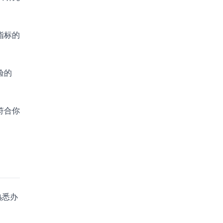
指标的
验的
符合你
熟悉办