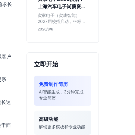
同学的投递机会与真实门
追求长
上海汽车电子岗薪资与
槛，帮你判断是否值得
岗位全解析
投。
寅家电子（寅成智能）
2027届校招启动，坐标上
海。本文解析百人规模汽
2026/8/6
车电子企业的机械与算法
双赛道机会，分析薪资面
议背后的含金量及应届生
成长路径，助你判断是否
展客户
值得投递。
立即开始
易系
免费制作简历
AI智能生成，3分钟完成
专业简历
成长速
高级功能
决于面
解锁更多模板和专业功能