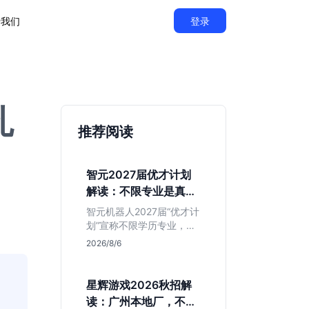
于我们
登录
扎
推荐阅读
智元2027届优才计划
解读：不限专业是真的
吗？
智元机器人2027届“优才计
划”宣称不限学历专业，实
则聚焦具身智能顶尖人
2026/8/6
才。本文拆解岗位分布与
隐藏门槛，分析算法、仿
真等核心方向，帮你判断
星辉游戏2026秋招解
是否值得投递及如何准备
读：广州本地厂，不限
硬核项目。