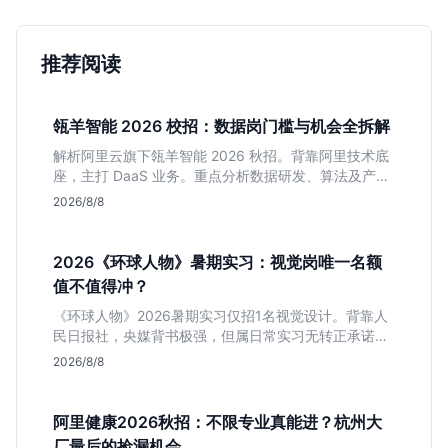
推荐阅读
瓴羊智能 2026 校招：数据岗门槛与机会全拆解
解析阿里云旗下瓴羊智能 2026 秋招。背靠阿里技术底
座，主打 DaaS 业务。重点分析数据研发、算法及产品
岗的硬性要求，评估 B 端数据路线的成长曲线与抗压挑
2026/8/8
战，助你判断是否值得投递。
2026《环球人物》暑期实习：视觉岗唯一名额
值不值得冲？
《环球人物》2026暑期实习仅招1名视觉设计。背靠人
民日报社，央媒背书极强，但属日常实习无转正承诺。
适合追求高含金量简历、能接受严谨流程的设计生，想
2026/8/8
进大厂快节奏者慎投。
阿里健康2026秋招：不限专业真能进？杭州大
厂最后的捡漏机会