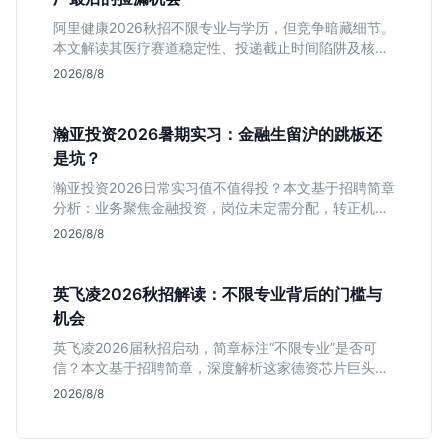
阿里健康2026秋招不限专业与学历，但竞争暗藏细节。
本文解读其医疗赛道稳定性、投递截止时间陷阱及核心
岗位面试节奏，帮应届生判断是否值得投入。
2026/8/8
瀚亚投资2026暑期实习：金融生留沪的跳板还
是坑？
瀚亚投资2026日常实习值不值得投？本文基于招聘简章
分析：业务聚焦金融投资，岗位未定需分配，转正机会
不明确。适合急需上海高含金量实习证明、想接触真实
2026/8/8
资金流向的金融生，不适合追求稳定留用的同学。
英飞凌2026秋招解读：不限专业背后的门槛与
机会
英飞凌2026届秋招启动，简章标注“不限专业”是否可
信？本文基于招聘简章，深度解析这家德资芯片巨头的
行业地位、校招真实门槛及投递策略，助你判断是否值
2026/8/8
得投入。