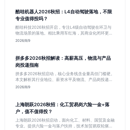
酷哇机器人2026秋招：L4自动驾驶落地，不限
专业值得投吗？
酷哇科技2026秋招开启，专注L4级自动驾驶在环卫与
物流场景的落地。相比乘用车红海，其商业化闭环更清
晰，现金流相对健康。本文解读其业务模式、岗位稳定
2026/8/9
性及不限专业的投递策略，帮应届生判断是否值得入
手。
拼多多2026秋招解读：高薪高压，物流与产品
岗投递指南
拼多多2026秋招启动，核心业务线含金量高但门槛硬。
本文解析其行业地位、薪资水平及物流、产品岗投递策
略，助你判断是否适合这种高强度职业起步。
2026/8/9
上海朗跃2026秋招：化工贸易岗六险一金+落
户，值不值得投？
上海朗跃2026秋招启动，面向化工、材料、国贸及金融
专业。提供六险一金与落户扶持，技术加贸易双轮驱动