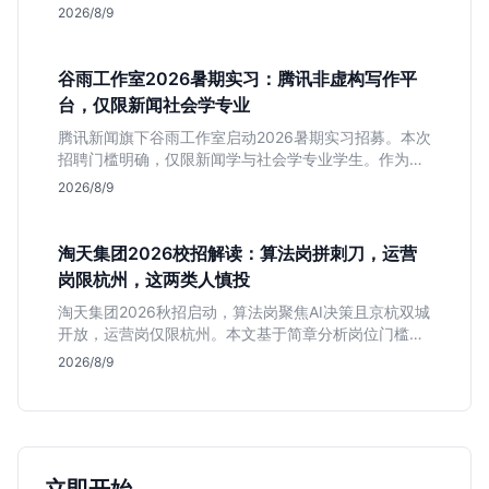
模式稳定性高。本文解读岗位需求与福利含金量，帮应
2026/8/9
届生快速判断投递价值。
谷雨工作室2026暑期实习：腾讯非虚构写作平
台，仅限新闻社会学专业
腾讯新闻旗下谷雨工作室启动2026暑期实习招募。本次
招聘门槛明确，仅限新闻学与社会学专业学生。作为深
耕非虚构写作的头部团队，该岗位提供独立发稿机会与
2026/8/9
高含金量行业背书，但转正名额紧缩，适合追求深度报
道的垂直领域人才。
淘天集团2026校招解读：算法岗拼刺刀，运营
岗限杭州，这两类人慎投
淘天集团2026秋招启动，算法岗聚焦AI决策且京杭双城
开放，运营岗仅限杭州。本文基于简章分析岗位门槛、
薪资行情及适合人群，帮应届生判断是否值得投递。
2026/8/9