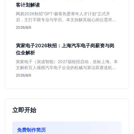
客计划解读
网易2026秋招“GPT-极客热爱青年人才计划”正式开
启，主打不限专业与学历。本文拆解其核心岗位需求
（技术研发、游戏策划、算法），分析非科班同学的投
2026/8/6
递机会与真实门槛，帮你判断是否值得投。
寅家电子2026秋招：上海汽车电子岗薪资与岗
位全解析
寅家电子（寅成智能）2027届校招启动，坐标上海。本
文解析百人规模汽车电子企业的机械与算法双赛道机
会，分析薪资面议背后的含金量及应届生成长路径，助
2026/8/6
你判断是否值得投递。
立即开始
免费制作简历