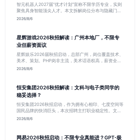
智元机器人2027届“优才计划”宣称不限学历专业，实则
聚焦具身智能顶尖人才。本文拆解岗位分布与隐藏门
槛，分析算法、仿真等核心方向，帮你判断是否值得投
2026/8/6
递及如何准备硬核项目。
星辉游戏2026秋招解读：广州本地厂，不限专
业但薪资面议
星辉娱乐2026届秋招启动，总部广州，岗位覆盖技术、
美术、策划。PHP岗非主流，美术话语权高，薪资全面
面议。适合想接触项目全流程的应届生，追求大厂光环
2026/8/6
者慎投。
恒安集团2026秋招解读：文科与电子类同学的
稳妥选择？
恒安集团2026秋招启动，作为拥有心相印、七度空间等
国民品牌的快消巨头，本次招聘主打职业稳定性。文章
深度解析管培生项目，明确文商科主攻品牌营销、理工
2026/8/6
科侧重技术支持的岗位逻辑，客观分析传统制造业薪资
平稳但平台扎实的特点，助应届生快速判断投递价值。
网易2026秋招启动：不限专业真能进？GPT-极