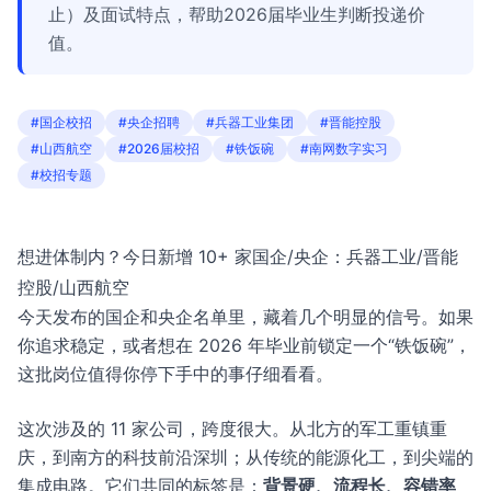
止）及面试特点，帮助2026届毕业生判断投递价
值。
#国企校招
#央企招聘
#兵器工业集团
#晋能控股
#山西航空
#2026届校招
#铁饭碗
#南网数字实习
#校招专题
想进体制内？今日新增 10+ 家国企/央企：兵器工业/晋能
控股/山西航空
今天发布的国企和央企名单里，藏着几个明显的信号。如果
你追求稳定，或者想在 2026 年毕业前锁定一个“铁饭碗”，
这批岗位值得你停下手中的事仔细看看。
这次涉及的 11 家公司，跨度很大。从北方的军工重镇重
庆，到南方的科技前沿深圳；从传统的能源化工，到尖端的
集成电路。它们共同的标签是：
背景硬、流程长、容错率