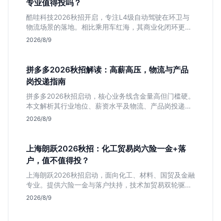
专业值得投吗？
酷哇科技2026秋招开启，专注L4级自动驾驶在环卫与
物流场景的落地。相比乘用车红海，其商业化闭环更清
晰，现金流相对健康。本文解读其业务模式、岗位稳定
2026/8/9
性及不限专业的投递策略，帮应届生判断是否值得入
手。
拼多多2026秋招解读：高薪高压，物流与产品
岗投递指南
拼多多2026秋招启动，核心业务线含金量高但门槛硬。
本文解析其行业地位、薪资水平及物流、产品岗投递策
略，助你判断是否适合这种高强度职业起步。
2026/8/9
上海朗跃2026秋招：化工贸易岗六险一金+落
户，值不值得投？
上海朗跃2026秋招启动，面向化工、材料、国贸及金融
专业。提供六险一金与落户扶持，技术加贸易双轮驱动
模式稳定性高。本文解读岗位需求与福利含金量，帮应
2026/8/9
届生快速判断投递价值。