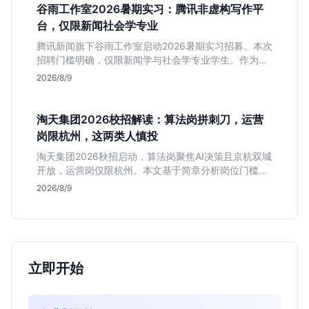
谷雨工作室2026暑期实习：腾讯非虚构写作平
台，仅限新闻社会学专业
腾讯新闻旗下谷雨工作室启动2026暑期实习招募。本次
招聘门槛明确，仅限新闻学与社会学专业学生。作为深
耕非虚构写作的头部团队，该岗位提供独立发稿机会与
2026/8/9
高含金量行业背书，但转正名额紧缩，适合追求深度报
道的垂直领域人才。
淘天集团2026校招解读：算法岗拼刺刀，运营
岗限杭州，这两类人慎投
淘天集团2026秋招启动，算法岗聚焦AI决策且京杭双城
开放，运营岗仅限杭州。本文基于简章分析岗位门槛、
薪资行情及适合人群，帮应届生判断是否值得投递。
2026/8/9
立即开始