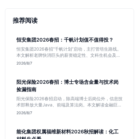
推荐阅读
恒安集团2026春招：千帆计划值不值得投？
恒安集团2026春招“千帆计划”启动，主打管培生路线。
本文解析老牌快消巨头的薪资稳定性、文科生机会及决
策链条长的局限，帮你判断是否值得投递。
2026/8/7
阳光保险2026春招：博士专场含金量与技术岗
捡漏指南
阳光保险2026春招启动，除高端博士后岗位外，信息技
术部释放大量Java、前端及算法岗。本文解读金融巨头
校招门槛，分析技术岗需求与投递价值，助你快速判断
2026/8/7
是否值得投。
能化集团权属福维新材料2026秋招解读：化工