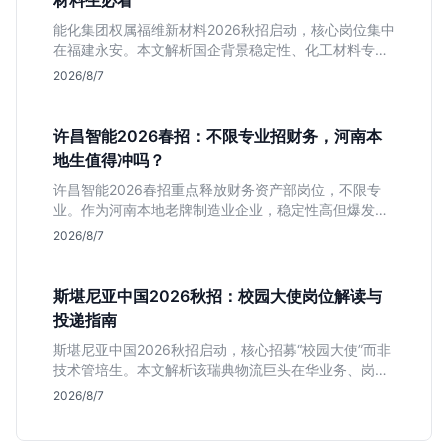
材料生必看
能化集团权属福维新材料2026秋招启动，核心岗位集中
在福建永安。本文解析国企背景稳定性、化工材料专业
匹配度及工作地点限制，助理工科生判断是否值得投
2026/8/7
递。
许昌智能2026春招：不限专业招财务，河南本
地生值得冲吗？
许昌智能2026春招重点释放财务资产部岗位，不限专
业。作为河南本地老牌制造业企业，稳定性高但爆发涨
薪机会少。适合想在本地积累工业场景经验的应届生。
2026/8/7
斯堪尼亚中国2026秋招：校园大使岗位解读与
投递指南
斯堪尼亚中国2026秋招启动，核心招募“校园大使”而非
技术管培生。本文解析该瑞典物流巨头在华业务、岗位
真实职责及不限专业背后的竞争逻辑，助你判断是否值
2026/8/7
得投递。