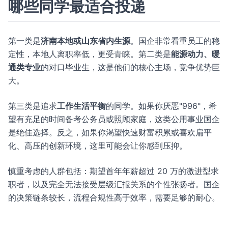
哪些同学最适合投递
第一类是
济南本地或山东省内生源
。国企非常看重员工的稳
定性，本地人离职率低，更受青睐。第二类是
能源动力、暖
通类专业
的对口毕业生，这是他们的核心主场，竞争优势巨
大。
第三类是追求
工作生活平衡
的同学。如果你厌恶"996"，希
望有充足的时间备考公务员或照顾家庭，这类公用事业国企
是绝佳选择。反之，如果你渴望快速财富积累或喜欢扁平
化、高压的创新环境，这里可能会让你感到压抑。
慎重考虑的人群包括：期望首年年薪超过 20 万的激进型求
职者，以及完全无法接受层级汇报关系的个性张扬者。国企
的决策链条较长，流程合规性高于效率，需要足够的耐心。