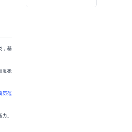
类，基
难度极
 简历范
压力。