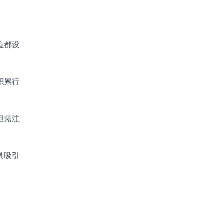
位都设
积累行
但需注
具吸引