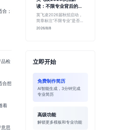
明、想接触真实资金流向
读：不限专业背后的门
的金融生，不适合追求稳
适合；
槛与机会
定留用的同学。
英飞凌2026届秋招启动，
简章标注“不限专业”是否可
信？本文基于招聘简章，
2026/8/8
深度解析这家德资芯片巨
头的行业地位、校招真实
门槛及投递策略，助你判
断是否值得投入。
产品检
立即开始
免费制作简历
适合想
AI智能生成，3分钟完成
专业简历
随着
高级功能
解锁更多模板和专业功能
好意思