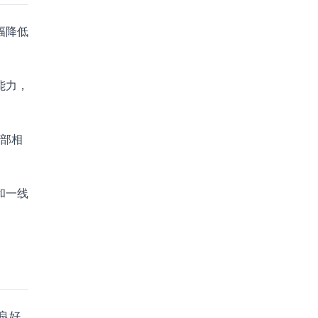
幅降低
能力，
内部相
和一线
良好