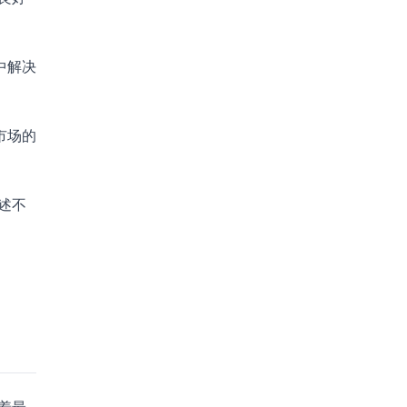
中解决
市场的
述不