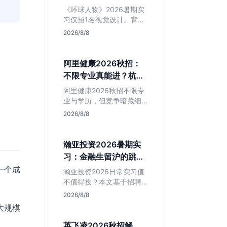
额值不值得冲？
《环球人物》2026暑期实
习仅招1名视觉设计。背靠
人民日报社，央媒背书极
2026/8/8
强，但属日常实习无转正
承诺。适合追求高含金量
简历、能接受严谨流程的
阿里健康2026秋招：
设计生，想进大厂快节奏
不限专业真能进？杭州
者慎投。
大厂最后的捡漏机会
阿里健康2026秋招不限专
业与学历，但竞争暗藏细
节。本文解读其医疗赛道
2026/8/8
稳定性、投递截止时间陷
阱及核心岗位面试节奏，
帮应届生判断是否值得投
瀚亚投资2026暑期实
入。
习：金融生留沪的跳板
还是坑？
一个成
瀚亚投资2026日常实习值
不值得投？本文基于招聘
简章分析：业务聚焦金融
2026/8/8
投资，岗位未定需分配，
大规模
转正机会不明确。适合急
需上海高含金量实习证
英飞凌2026秋招解