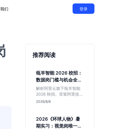
于我们
登录
岗
推荐阅读
瓴羊智能 2026 校招：
数据岗门槛与机会全拆
解
解析阿里云旗下瓴羊智能
2026 秋招。背靠阿里技术
底座，主打 DaaS 业务。
2026/8/8
重点分析数据研发、算法
及产品岗的硬性要求，评
估 B 端数据路线的成长曲
2026《环球人物》暑
线与抗压挑战，助你判断
期实习：视觉岗唯一名
是否值得投递。