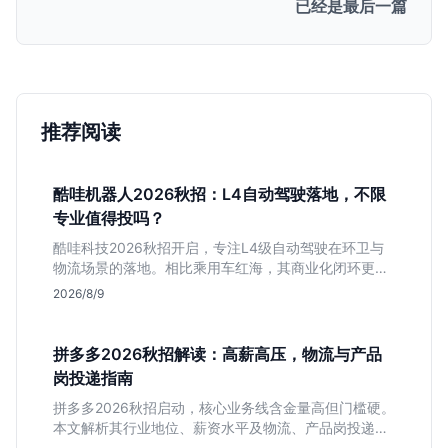
已经是最后一篇
推荐阅读
酷哇机器人2026秋招：L4自动驾驶落地，不限
专业值得投吗？
酷哇科技2026秋招开启，专注L4级自动驾驶在环卫与
物流场景的落地。相比乘用车红海，其商业化闭环更清
晰，现金流相对健康。本文解读其业务模式、岗位稳定
2026/8/9
性及不限专业的投递策略，帮应届生判断是否值得入
手。
拼多多2026秋招解读：高薪高压，物流与产品
岗投递指南
拼多多2026秋招启动，核心业务线含金量高但门槛硬。
本文解析其行业地位、薪资水平及物流、产品岗投递策
略，助你判断是否适合这种高强度职业起步。