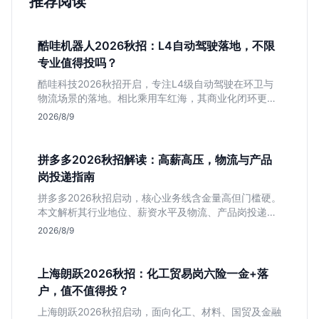
推荐阅读
酷哇机器人2026秋招：L4自动驾驶落地，不限
专业值得投吗？
酷哇科技2026秋招开启，专注L4级自动驾驶在环卫与
物流场景的落地。相比乘用车红海，其商业化闭环更清
晰，现金流相对健康。本文解读其业务模式、岗位稳定
2026/8/9
性及不限专业的投递策略，帮应届生判断是否值得入
手。
拼多多2026秋招解读：高薪高压，物流与产品
岗投递指南
拼多多2026秋招启动，核心业务线含金量高但门槛硬。
本文解析其行业地位、薪资水平及物流、产品岗投递策
略，助你判断是否适合这种高强度职业起步。
2026/8/9
上海朗跃2026秋招：化工贸易岗六险一金+落
户，值不值得投？
上海朗跃2026秋招启动，面向化工、材料、国贸及金融