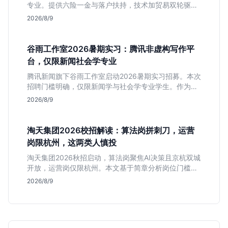
专业。提供六险一金与落户扶持，技术加贸易双轮驱动
模式稳定性高。本文解读岗位需求与福利含金量，帮应
2026/8/9
届生快速判断投递价值。
谷雨工作室2026暑期实习：腾讯非虚构写作平
台，仅限新闻社会学专业
腾讯新闻旗下谷雨工作室启动2026暑期实习招募。本次
招聘门槛明确，仅限新闻学与社会学专业学生。作为深
耕非虚构写作的头部团队，该岗位提供独立发稿机会与
2026/8/9
高含金量行业背书，但转正名额紧缩，适合追求深度报
道的垂直领域人才。
淘天集团2026校招解读：算法岗拼刺刀，运营
岗限杭州，这两类人慎投
淘天集团2026秋招启动，算法岗聚焦AI决策且京杭双城
开放，运营岗仅限杭州。本文基于简章分析岗位门槛、
薪资行情及适合人群，帮应届生判断是否值得投递。
2026/8/9