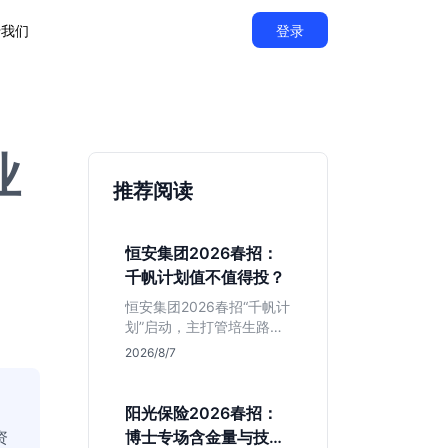
于我们
登录
业
推荐阅读
恒安集团2026春招：
千帆计划值不值得投？
恒安集团2026春招“千帆计
划”启动，主打管培生路
线。本文解析老牌快消巨
2026/8/7
头的薪资稳定性、文科生
机会及决策链条长的局
限，帮你判断是否值得投
阳光保险2026春招：
递。
资
博士专场含金量与技术