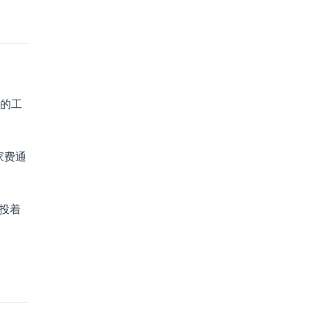
休的工
家费通
投着