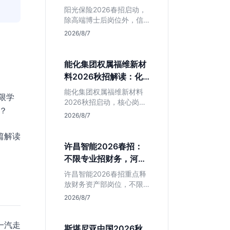
岗捡漏指南
阳光保险2026春招启动，
除高端博士后岗位外，信
息技术部释放大量Java、
2026/8/7
前端及算法岗。本文解读
金融巨头校招门槛，分析
技术岗需求与投递价值，
能化集团权属福维新材
助你快速判断是否值得
料2026秋招解读：化
投。
工材料生必看
能化集团权属福维新材料
限学
2026秋招启动，核心岗位
？
集中在福建永安。本文解
2026/8/7
析国企背景稳定性、化工
材料专业匹配度及工作地
篇解读
点限制，助理工科生判断
许昌智能2026春招：
是否值得投递。
不限专业招财务，河南
本地生值得冲吗？
许昌智能2026春招重点释
放财务资产部岗位，不限
专业。作为河南本地老牌
2026/8/7
制造业企业，稳定性高但
爆发涨薪机会少。适合想
一汽走
在本地积累工业场景经验
斯堪尼亚中国2026秋