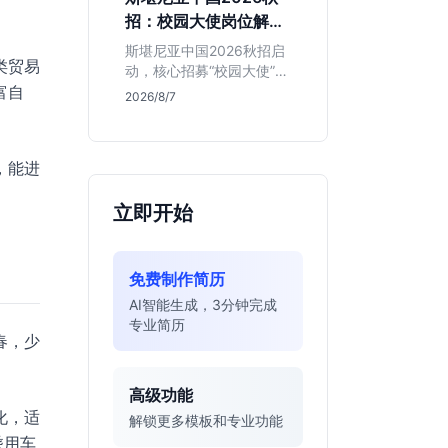
的应届生。
招：校园大使岗位解读
与投递指南
斯堪尼亚中国2026秋招启
类贸易
动，核心招募“校园大使”而
富自
非技术管培生。本文解析
2026/8/7
该瑞典物流巨头在华业
务、岗位真实职责及不限
专业背后的竞争逻辑，助
，能进
你判断是否值得投递。
立即开始
免费制作简历
AI智能生成，3分钟完成
专业简历
春，少
高级功能
化，适
解锁更多模板和专业功能
乘用车