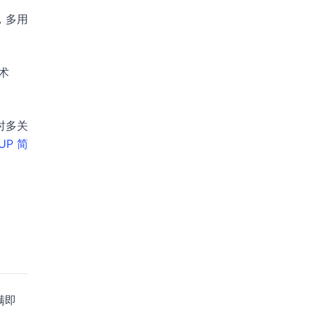
，多用
术
时多关
UP 简
满即