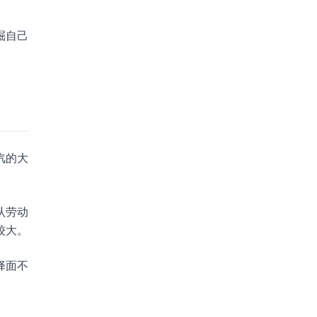
掘自己
汽的大
认劳动
较大。
择面不