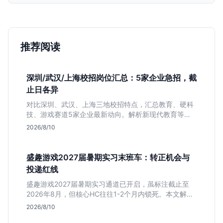
推荐阅读
深圳/武汉/上海校招岗位汇总：5家企业急招，截
止日各异
对比深圳、武汉、上海三地校招特点，汇总教育、硬科
技、游戏赛道5家企业最新动向。解析新现代教育等公
司网申截止时间与专业限制，帮你快速决定投递优先
2026/8/10
级。
盛趣游戏2027届暑期实习末班车：转正机会与
投递红线
盛趣游戏2027届暑期实习通道已开启，虽标注截止至
2026年8月，但核心HC往往1-2个月内锁死。本文解析
游戏大厂“招满即止”的招聘逻辑，提醒同学避开时间陷
2026/8/10
阱，抓住带有明确转正意图的捡漏窗口。