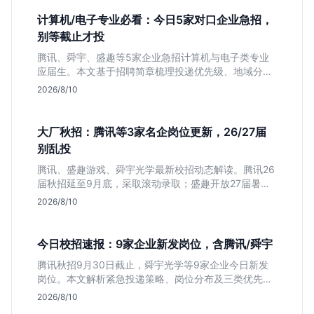
计算机/电子专业必看：今日5家对口企业急招，
别等截止才投
腾讯、舜宇、盛趣等5家企业急招计算机与电子类专业
应届生。本文基于招聘简章梳理投递优先级、地域分布
及截止时间，助你快速决策。
2026/8/10
大厂秋招：腾讯等3家名企岗位更新，26/27届
别乱投
腾讯、盛趣游戏、舜宇光学最新校招动态解读。腾讯26
届秋招延至9月底，采取滚动录取；盛趣开放27届暑期
实习；舜宇光学聚焦硬件制造。本文分析三家企业时间
2026/8/10
线差异与投递策略，帮应届生避开届别陷阱，精准准
备。
今日校招速报：9家企业新发岗位，含腾讯/舜宇
腾讯秋招9月30日截止，舜宇光学等9家企业今日新发
岗位。本文解析紧急投递策略、岗位分布及三类优先人
群，助你快速决策。
2026/8/10