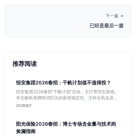
下一篇 →
已经是最后一篇
推荐阅读
恒安集团2026春招：千帆计划值不值得投？
恒安集团2026春招“千帆计划”启动，主打管培生路线。
本文解析老牌快消巨头的薪资稳定性、文科生机会及决
策链条长的局限，帮你判断是否值得投递。
2026/8/7
阳光保险2026春招：博士专场含金量与技术岗
捡漏指南