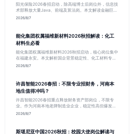
阳光保险2026春招启动，除高端博士后岗位外，信息技
术部释放大量Java、前端及算法岗。本文解读金融巨头
校招门槛，分析技术岗需求与投递价值，助你快速判断
2026/8/7
是否值得投。
能化集团权属福维新材料2026秋招解读：化工
材料生必看
能化集团权属福维新材料2026秋招启动，核心岗位集中
在福建永安。本文解析国企背景稳定性、化工材料专业
匹配度及工作地点限制，助理工科生判断是否值得投
2026/8/7
递。
许昌智能2026春招：不限专业招财务，河南本
地生值得冲吗？
许昌智能2026春招重点释放财务资产部岗位，不限专
业。作为河南本地老牌制造业企业，稳定性高但爆发涨
薪机会少。适合想在本地积累工业场景经验的应届生。
2026/8/7
斯堪尼亚中国2026秋招：校园大使岗位解读与