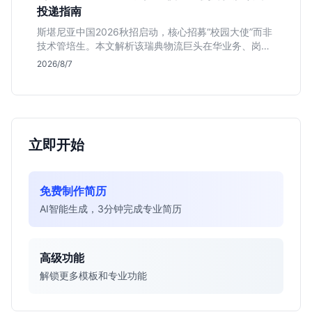
投递指南
斯堪尼亚中国2026秋招启动，核心招募“校园大使”而非
技术管培生。本文解析该瑞典物流巨头在华业务、岗位
真实职责及不限专业背后的竞争逻辑，助你判断是否值
2026/8/7
得投递。
立即开始
免费制作简历
AI智能生成，3分钟完成专业简历
高级功能
解锁更多模板和专业功能