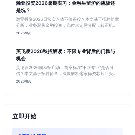
瀚亚投资2026暑期实习：金融生留沪的跳板还
是坑？
瀚亚投资2026日常实习值不值得投？本文基于招聘简章
分析：业务聚焦金融投资，岗位未定需分配，转正机会
不明确。适合急需上海高含金量实习证明、想接触真实
2026/8/8
资金流向的金融生，不适合追求稳定留用的同学。
英飞凌2026秋招解读：不限专业背后的门槛与
机会
英飞凌2026届秋招启动，简章标注“不限专业”是否可
信？本文基于招聘简章，深度解析这家德资芯片巨头的
行业地位、校招真实门槛及投递策略，助你判断是否值
2026/8/8
得投入。
立即开始