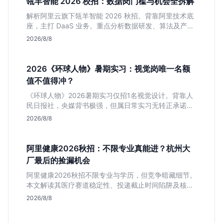
瓴羊智能 2026 校招：数据岗门槛与机会全拆解
解析阿里云旗下瓴羊智能 2026 秋招。背靠阿里技术底
座，主打 DaaS 业务。重点分析数据研发、算法及产品
岗的硬性要求，评估 B 端数据路线的成长曲线与抗压挑
2026/8/8
战，助你判断是否值得投递。
2026《环球人物》暑期实习：视觉岗唯一名额
值不值得冲？
《环球人物》2026暑期实习仅招1名视觉设计。背靠人
民日报社，央媒背书极强，但属日常实习无转正承诺。
适合追求高含金量简历、能接受严谨流程的设计生，想
2026/8/8
进大厂快节奏者慎投。
阿里健康2026秋招：不限专业真能进？杭州大
厂最后的捡漏机会
阿里健康2026秋招不限专业与学历，但竞争暗藏细节。
本文解读其医疗赛道稳定性、投递截止时间陷阱及核心
岗位面试节奏，帮应届生判断是否值得投入。
2026/8/8